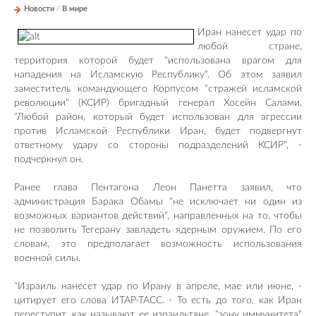
Новости
/
В мире
Иран нанесет удар по
любой стране,
территория которой будет "использована врагом для
нападения на Исламскую Республику". Об этом заявил
заместитель командующего Корпусом "стражей исламской
революции" (КСИР) бригадный генерал Хосейн Салами.
"Любой район, который будет использован для агрессии
против Исламской Республики Иран, будет подвергнут
ответному удару со стороны подразделений КСИР", -
подчеркнул он.
Ранее глава Пентагона Леон Панетта заявил, что
администрация Барака Обамы "не исключает ни один из
возможных вариантов действий", направленных на то, чтобы
не позволить Тегерану завладеть ядерным оружием. По его
словам, это предполагает возможность использования
военной силы.
"Израиль нанесет удар по Ирану в апреле, мае или июне, -
цитирует его слова ИТАР-ТАСС. - То есть до того, как Иран
переступит, как называют ее израильтяне, "зону иммунитета"