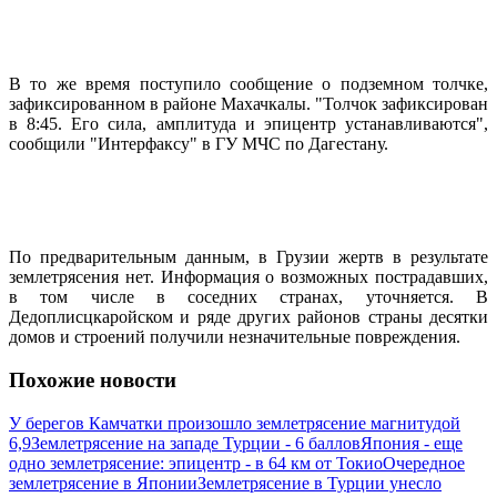
В то же время поступило сообщение о подземном толчке,
зафиксированном в районе Махачкалы. "Толчок зафиксирован
в 8:45. Его сила, амплитуда и эпицентр устанавливаются",
сообщили "Интерфаксу" в ГУ МЧС по Дагестану.
По предварительным данным, в Грузии жертв в результате
землетрясения нет. Информация о возможных пострадавших,
в том числе в соседних странах, уточняется. В
Дедоплисцкаройском и ряде других районов страны десятки
домов и строений получили незначительные повреждения.
Похожие новости
У берегов Камчатки произошло землетрясение магнитудой
6,9
Землетрясение на западе Турции - 6 баллов
Япония - еще
одно землетрясение: эпицентр - в 64 км от Токио
Очередное
землетрясение в Японии
Землетрясение в Турции унесло