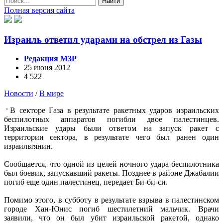
Найти
Полная версия сайта
Израиль ответил ударами на обстрел из Газы
Редакция М3Р
25 июня 2012
4 522
Новости
/
В мире
В секторе Газа в результате ракетных ударов израильских
беспилотных аппаратов погибли двое палестинцев.
Израильские удары были ответом на запуск ракет с
территории сектора, в результате чего был ранен один
израильтянин.
Сообщается, что одной из целей ночного удара беспилотника
был боевик, запускавший ракеты. Позднее в районе Джабалии
погиб еще один палестинец, передает Би-би-си.
Помимо этого, в субботу в результате взрыва в палестинском
городе Хан-Юнис погиб шестилетний мальчик. Врачи
заявили, что он был убит израильской ракетой, однако