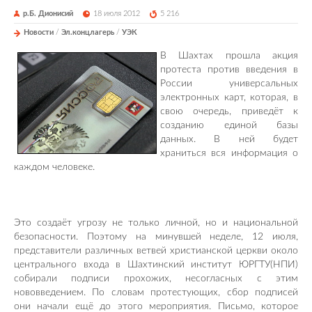
р.Б. Дионисий
18 июля 2012
5 216
Новости
/
Эл.концлагерь
/
УЭК
В Шахтах прошла акция
протеста против введения в
России универсальных
электронных карт, которая, в
свою очередь, приведёт к
созданию единой базы
данных. В ней будет
храниться вся информация о
каждом человеке.
Это создаёт угрозу не только личной, но и национальной
безопасности. Поэтому на минувшей неделе, 12 июля,
представители различных ветвей христианской церкви около
центрального входа в Шахтинский институт ЮРГТУ(НПИ)
собирали подписи прохожих, несогласных с этим
нововведением. По словам протестующих, сбор подписей
они начали ещё до этого мероприятия. Письмо, которое