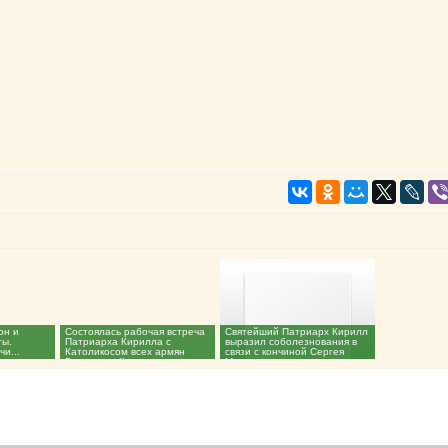
он и
Состоялась рабочая встреча
Святейший Патриарх Кирилл
ты.
Патриарха Кирилла с
выразил соболезнования в
и...
Католикосом всех армян
связи с кончиной Сергея
Гарегином II...
Михалкова...