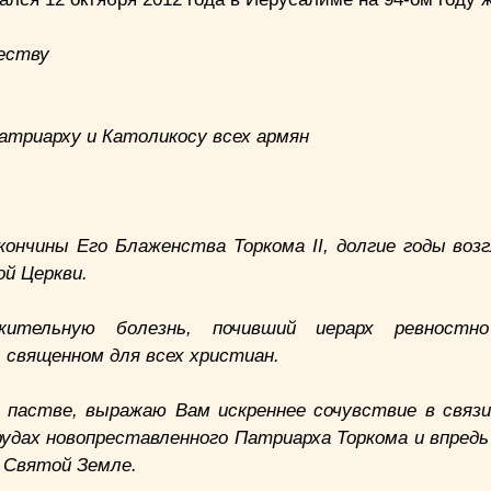
еству
атриарху и Католикосу всех армян
кончины Его Блаженства Торкома II, долгие годы воз
й Церкви.
ительную болезнь, почивший иерарх ревностно
 священном для всех христиан.
 пастве, выражаю Вам искреннее сочувствие в связ
удах новопреставленного Патриарха Торкома и впредь
а Святой Земле.