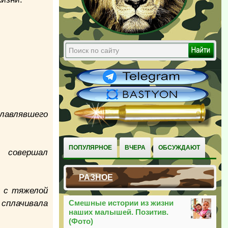
главлявшего
ПОПУЛЯРНОЕ
ВЧЕРА
ОБСУЖДАЮТ
 совершал
РАЗНОЕ
и с тяжелой
 сплачивала
Смешные истории из жизни
наших малышей. Позитив.
(Фото)