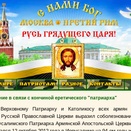
МИРЕ
ПАТРИОТАМ
РАЗНОЕ
КОНТАКТЫ
ие в связи с кончиной еретического "патриарха"
Верховному Патриарху и Католикосу всех армян Г
 Русской Православной Церкви выразил соболезновани
усалимского Патриарха Армянской Апостольской Церкви 
ался 12 октября 2012 года в Иерусалиме на 94-ом году 