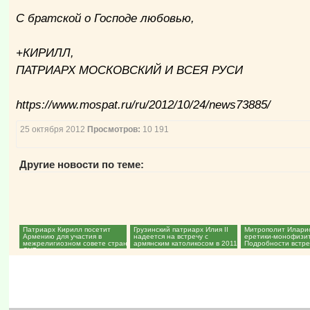
С братской о Господе любовью,
+КИРИЛЛ,
ПАТРИАРХ МОСКОВСКИЙ И ВСЕЯ РУСИ
https://www.mospat.ru/ru/2012/10/24/news73885/
25 октября 2012
Просмотров:
10 191
Другие новости по теме:
Патриарх Кирилл посетит
Грузинский патриарх Илия II
Митрополит Илари
Армению для участия в
надеется на встречу с
еретики-монофизи
межрелигиозном совете стран
армянским католикосом в 2011
Подробности встреч
СНГ...
году...