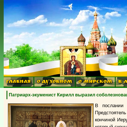
ГЛАВНАЯ
О ДУХОВНОМ
О МИРСКОМ
В 
Патриарх-экуменист Кирилл выразил соболезнован
В послании 
Предстоятель
кончиной Иер
который сконч