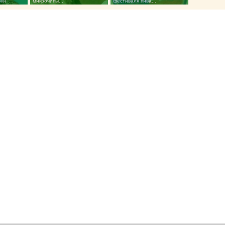
оки
микрочипы...
фестиваля пива...
»...