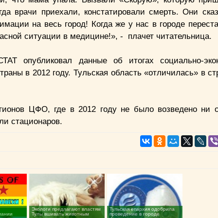
гда врачи приехали, констатировали смерть. Они ска
имации на весь город! Когда же у нас в городе перест
асной ситуации в медицине!», - плачет читательница.
Т опубликовал данные об итогах социально-экон
траны в 2012 году. Тульская область «отличилась» в с
егионов ЦФО, где в 2012 году не было возведено ни 
или стационаров.
Экологи предлагают властям
Тульская епархия одобрила
мании
Тулы вшивать животным
проведение в городе