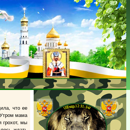
ила, что ее
«Утром мама
 грохот, мы
шлось ждать