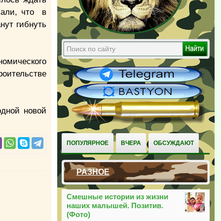
зали, что в
анут гибнуть
омического
троительстве
одной новой
ПОПУЛЯРНОЕ
ВЧЕРА
ОБСУЖДАЮТ
РАЗНОЕ
Смешные истории из жизни
наших малышей. Позитив.
(Фото)