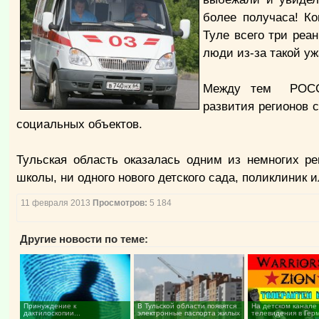
более получаса! Ко
Туле всего три реан
люди из-за такой уж
Между тем РОССТА
развития регионов с
социальных объектов.
Тульская область оказалась одним из немногих р
школы, ни одного нового детского сада, поликлиник 
11 февраля 2013
Просмотров:
5 184
Другие новости по теме:
Принуждение к
В Тульской области появятся
На детском канале
дактилоскопии...
электронные паспорта жилых
телевидения в Гер