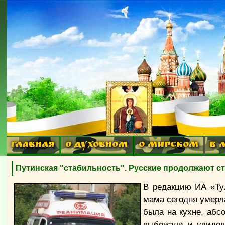
ГЛАВНАЯ
О ДУХОВНОМ
О МИРСКОМ
В 
Путинская "стабильность". Русские продолжают с
В редакцию ИА «Ту
мама сегодня умер
была на кухне, абс
выбежали и увидел