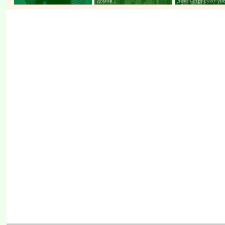
домов...
демонстрируют ур
«безопасного секса