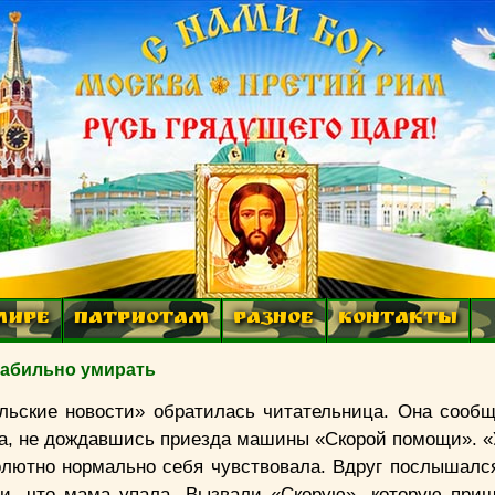
МИРЕ
ПАТРИОТАМ
РАЗНОЕ
КОНТАКТЫ
табильно умирать
льские новости» обратилась читательница. Она сообщ
ла, не дождавшись приезда машины «Скорой помощи». 
олютно нормально себя чувствовала. Вдруг послышался
и, что мама упала. Вызвали «Скорую», которую при