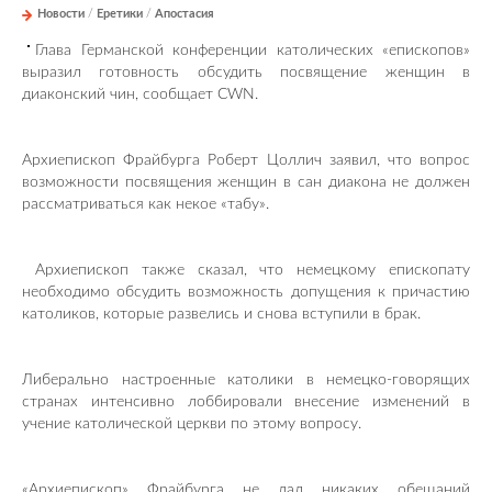
Новости
/
Еретики
/
Апостасия
Глава Германской конференции католических «епископов»
выразил готовность обсудить посвящение женщин в
диаконский чин, сообщает CWN.
Архиепископ Фрайбурга Роберт Цоллич заявил, что вопрос
возможности посвящения женщин в сан диакона не должен
рассматриваться как некое «табу».
Архиепископ также сказал, что немецкому епископату
необходимо обсудить возможность допущения к причастию
католиков, которые развелись и снова вступили в брак.
Либерально настроенные католики в немецко-говорящих
странах интенсивно лоббировали внесение изменений в
учение католической церкви по этому вопросу.
«Архиепископ» Фрайбурга не дал никаких обещаний