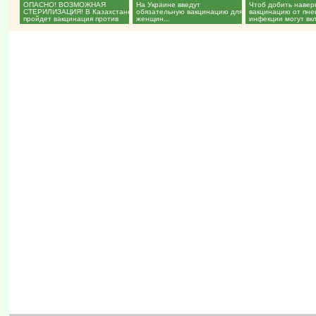
ОПАСНО! ВОЗМОЖНАЯ
На Украине введут
Чтоб добить навер
СТЕРИЛИЗАЦИЯ! В Казахстане
обязательную вакцинацию для
вакцинацию от пне
пройдет вакцинация против
женщин...
инфекции могут вк
вируса папилломы...
нацкалендарь...