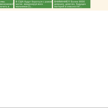
няка:
В США будут бороться с раком
ВНИМАНИЕ!!! Более 8000
вмококковой
матки, вакцинируя всех
девушек, девочек, будущих
лючить в
мальчиков (!)...
матерей в опасности!...