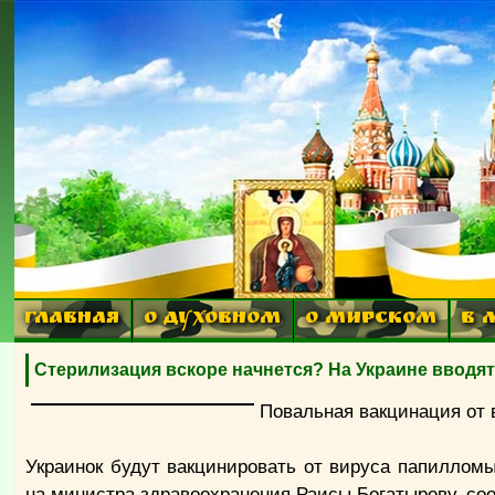
ГЛАВНАЯ
О ДУХОВНОМ
О МИРСКОМ
В 
Стерилизация вскоре начнется? На Украине вводя
Повальная вакцинация от 
Украинок будут вакцинировать от вируса папилломы
на министра здравоохранения Раисы Богатыреву, соо