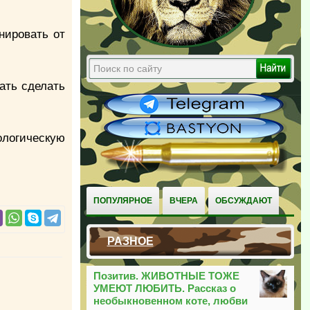
нировать от
ать сделать
ологическую
ПОПУЛЯРНОЕ
ВЧЕРА
ОБСУЖДАЮТ
РАЗНОЕ
Позитив. ЖИВОТНЫЕ ТОЖЕ
УМЕЮТ ЛЮБИТЬ. Рассказ о
необыкновенном коте, любви