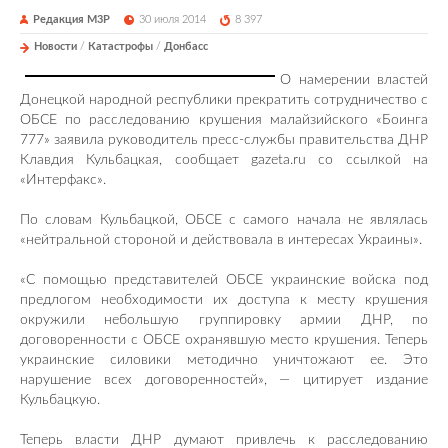
Редакция М3Р
30 июля 2014
8 397
Новости
/
Катастрофы
/
Донбасс
О намерении властей
Донецкой народной республики прекратить сотрудничество с
ОБСЕ по расследованию крушения малайзийского «Боинга
777» заявила руководитель пресс-службы правительства ДНР
Клавдия Кульбацкая, сообщает gazeta.ru со ссылкой на
«Интерфакс».
По словам Кульбацкой, ОБСЕ с самого начала не являлась
«нейтральной стороной и действовала в интересах Украины».
«С помощью представителей ОБСЕ украинские войска под
предлогом необходимости их доступа к месту крушения
окружили небольшую группировку армии ДНР, по
договоренности с ОБСЕ охранявшую место крушения. Теперь
украинские силовики методично уничтожают ее. Это
нарушение всех договоренностей», — цитирует издание
Кульбацкую.
Теперь власти ДНР думают привлечь к расследованию