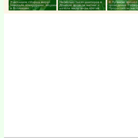
Участников «Марша мира»
Несколько тысяч шахтеров в
В Луганске прошел
закидали помидорами, яйцами
Донецке провели митинг и
проведение Рефер
и ботинками...
начали марш мира против
Пророссийски нас
фашизма...
митингующие выдво