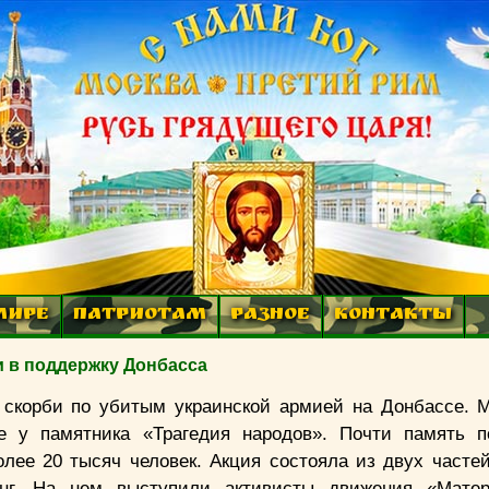
МИРЕ
ПАТРИОТАМ
РАЗНОЕ
КОНТАКТЫ
и в поддержку Донбасса
 скорби по убитым украинской армией на Донбассе. 
е у памятника «Трагедия народов». Почти память 
лее 20 тысяч человек. Акция состояла из двух частей
нг. На нем выступили активисты движения «Матер