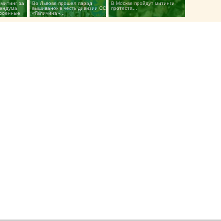
 митинг за
Во Львове прошел парад
В Москве пройдут митинги
ендума.
вышиванок в честь дивизии СС
протеста...
троенные
«Галичина»...
рили...