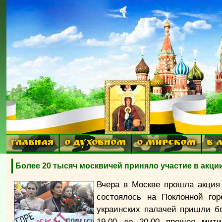
ГЛАВНАЯ
О ДУХОВНОМ
О МИРСКОМ
В 
Более 20 тысяч москвичей приняло участие в акци
Вчера в Москве прошла акция
состоялось на Поклонной гор
украинских палачей пришли бо
19.00 до 20.00 прошел мити