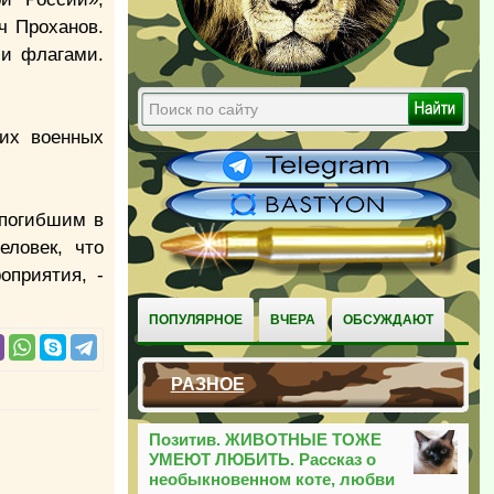
ч Проханов.
ми флагами.
ких военных
 погибшим в
еловек, что
оприятия, -
ПОПУЛЯРНОЕ
ВЧЕРА
ОБСУЖДАЮТ
РАЗНОЕ
Позитив. ЖИВОТНЫЕ ТОЖЕ
УМЕЮТ ЛЮБИТЬ. Рассказ о
необыкновенном коте, любви