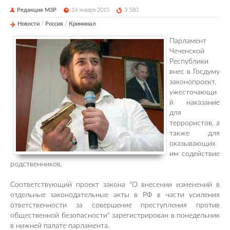
Редакция М3Р
14 января 2015
3 580
Новости
/
Россия
/
Криминал
Парламент
Чеченской
Республики
внес в Госдуму
законопроект,
ужесточающи
й наказание
для
террористов, а
также для
оказывающих
им содействие
родственников.
Соответствующий проект закона "О внесении изменений в
отдельные законодательные акты в РФ в части усиления
ответственности за совершение преступления против
общественной безопасности" зарегистрирован в понедельник
в нижней палате парламента.