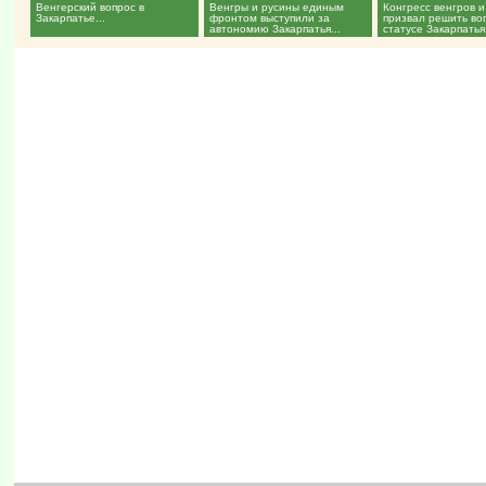
Венгерский вопрос в
Венгры и русины единым
Конгресс венгров и
Закарпатье...
фронтом выступили за
призвал решить во
автономию Закарпатья...
статусе Закарпатья.