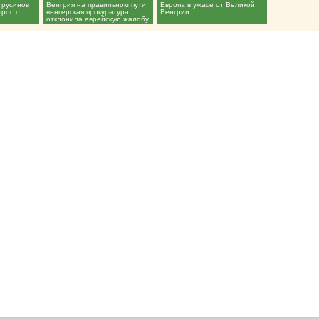
 русинов
Венгрия на правильном пути:
Европа в ужасе от Великой
прос о
венгерская прокуратура
Венгрии...
..
отклонила еврейскую жалобу
на «антисемитизм»...