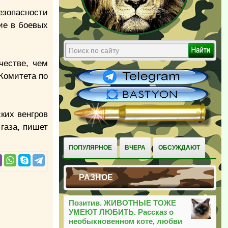
езопасности
ие в боевых
честве, чем
Комитета по
ких венгров
газа, пишет
ПОПУЛЯРНОЕ
ВЧЕРА
ОБСУЖДАЮТ
РАЗНОЕ
Позитив. ЖИВОТНЫЕ ТОЖЕ
УМЕЮТ ЛЮБИТЬ. Рассказ о
необыкновенном коте, любви