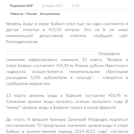
Редакция М3Р
26 марта 2015
4 552
Новости
/
Россия
/
Катаклизмы
Уровень воды в озере Байкал упал еще на один сантиметр и
достиг отметки в 455,92 метров. Это на 8 см ниже
минимальной допустимой отметки, сообщает сайт
Росводресурсов.
Очередное
снижение зафиксировано накануне, 25 марта. "Уровень в
озере Байкал составляет 455,92 м. Режим работы Иркутского
гидроузла осуществляется минимальными сбросными
расходами 1250 кубометров в секунду", - говорится в
сообщении ведомства.
13 марта уровень воды в Байкале составлял 455,95 м.
Снижение уровня воды началось осенью прошлого года. В
"минус" уровень воды в Байкале пошел в конце февраля.
До этого, 4 февраля премьер Дмитрий Медведев подписал
постановление "О предельных значениях уровня воды в озере
Байкал в осенне-зимний период 2014-2015 года", согласно