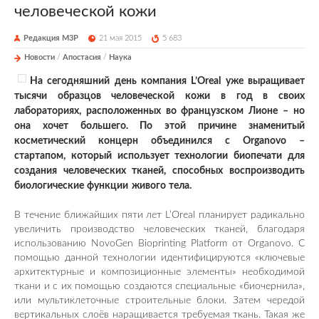
человеческой кожи
Редакция М3Р
21 мая 2015
5 683
Новости
/
Апостасия
/
Наука
На сегодняшний день компания L’Oreal уже выращивает
тысячи образцов человеческой кожи в год в своих
лабораториях, расположенных во французском Лионе – но
она хочет большего. По этой причине знаменитый
косметический концерн объединился с Organovo –
стартапом, который использует технологии биопечати для
создания человеческих тканей, способных воспроизводить
биологические функции живого тела.
В течение ближайших пяти лет L’Oreal планирует радикально
увеличить производство человеческих тканей, благодаря
использованию NovoGen Bioprinting Platform от Organovo. С
помощью данной технологии идентифицируются «ключевые
архитектурные и композиционные элементы» необходимой
ткани и с их помощью создаются специальные «биочернила»,
или мультиклеточные строительные блоки. Затем чередой
вертикальных слоёв наращивается требуемая ткань. Такая же