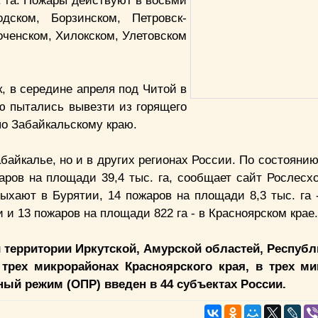
 га. Пожары действуют в восьми
одском, Борзинском, Петровск-
оченском, Хилокском, Улетовском
, в середине апреля под Читой в
ую пытались вывезти из горящего
по Забайкальскому краю.
байкалье, но и в других регионах России. По состояни
аров на площади 39,4 тыс. га, сообщает сайт Рослесх
ыхают в Бурятии, 14 пожаров на площади 8,3 тыс. га -
и и 13 пожаров на площади 822 га - в Красноярском крае
 территории Иркутской, Амурской областей, Республ
 трех микрорайонах Красноярского края, в трех м
ый режим (ОПР) введен в 44 субъектах России.