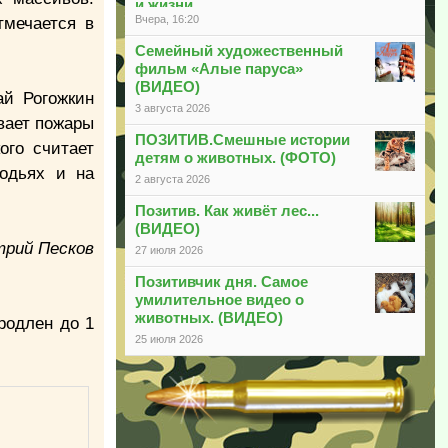
и жизни
Вчера, 16:20
тмечается в
Семейный художественный
фильм «Алые паруса»
(ВИДЕО)
ай Рогожкин
3 августа 2026
вает пожары
ПОЗИТИВ.Смешные истории
ого считает
детям о животных. (ФОТО)
годьях и на
2 августа 2026
Позитив. Как живёт лес...
(ВИДЕО)
трий Песков
27 июля 2026
Позитивчик дня. Самое
умилительное видео о
животных. (ВИДЕО)
родлен до 1
25 июля 2026