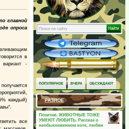
то главной
оде опроса
авливающим
говорится в
 вариант -
ПОПУЛЯРНОЕ
ВЧЕРА
ОБСУЖДАЮТ
 получается
оприятий,
 5% каждый)
РАЗНОЕ
авы".
Позитив. ЖИВОТНЫЕ ТОЖЕ
УМЕЮТ ЛЮБИТЬ. Рассказ о
тветить все
необыкновенном коте, любви
х массивов.