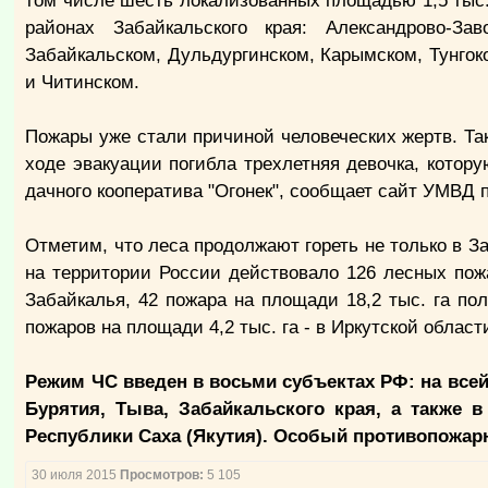
том числе шесть локализованных площадью 1,5 тыс.
районах Забайкальского края: Александрово-Зав
Забайкальском, Дульдургинском, Карымском, Тунгок
и Читинском.
Пожары уже стали причиной человеческих жертв. Так
ходе эвакуации погибла трехлетняя девочка, котор
дачного кооператива "Огонек", сообщает сайт УМВД 
Отметим, что леса продолжают гореть не только в За
на территории России действовало 126 лесных пож
Забайкалья, 42 пожара на площади 18,2 тыс. га пол
пожаров на площади 4,2 тыс. га - в Иркутской област
Режим ЧС введен в восьми субъектах РФ: на всей
Бурятия, Тыва, Забайкальского края, а также в
Республики Саха (Якутия). Особый противопожарн
30 июля 2015
Просмотров:
5 105