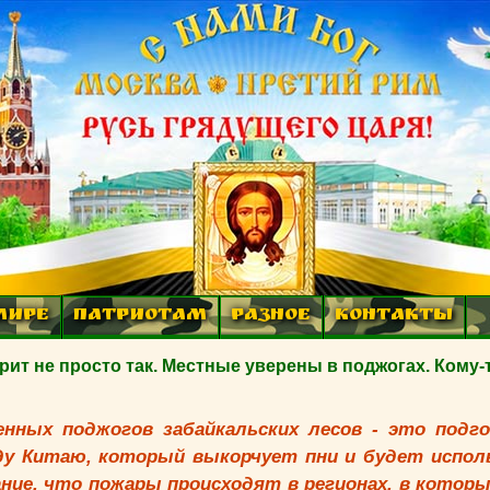
МИРЕ
ПАТРИОТАМ
РАЗНОЕ
КОНТАКТЫ
т не просто так. Местные уверены в поджогах. Кому-
енных поджогов забайкальских лесов - это подг
ду Китаю, который выкорчует пни и будет испол
ние, что пожары происходят в регионах, в которы