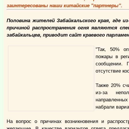
заинтересованы наши китайские "партнеры".
Половина жителей Забайкальского края, где и
причиной распространения огня являются спец
забайкальцев, приводит сайт краевого парламе
"Так, 50% о
пожары в рег
сообщении. 
отсутствие к
Также 20% сч
из-за непо
направленных
набрали вариа
На вопрос о причинах возникновения и распрост
желающие. В качестве вариантов ответа предлаг