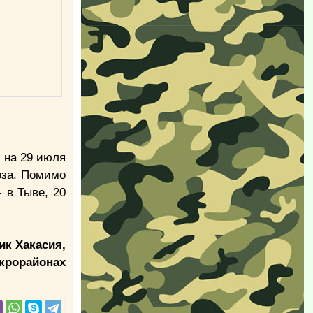
ю на 29 июля
оза. Помимо
 в Тыве, 20
.
ик Хакасия,
икрорайонах