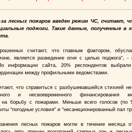
з-за лесных пожаров введен режим ЧС, считает, ч
иальные поджоги. Такие данные, полученные в х
нта.
прошенных считают, что главным фактором, обусл
ионе, является разведение огня с целью поджога", - 
По информации сайта, 20% респондентов выбрали
оординации между профильными ведомствами.
итают, что справиться с разбушевавшейся стихией не
лного и несвоевременного финансирования мер
 на борьбу с пожарами. Меньше всего голосов (по
нты "погодные условия" и "несанкционированный пал тр
ранения лесных пожаров могли в течение месяца о
алось пять причин возгораний степных зон и лесны