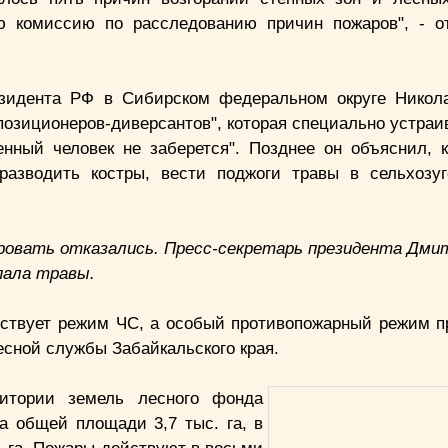
ю комиссию по расследованию причин пожаров", - о
езидента РФ в Сибирском федеральном округе Никол
позиционеров-диверсантов", которая специально устраи
енный человек не заберется". Позднее он объяснил, к
разводить костры, вести поджоги травы в сельхозу
ровать отказались. Пресс-секретарь президента Дми
пала травы.
ействует режим ЧС, а особый противопожарный режим п
есной службы Забайкальского края.
итории земель лесного фонда
а общей площади 3,7 тыс. га, в