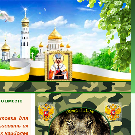
то вместо
отовка для
ьзовать их
х наиболее