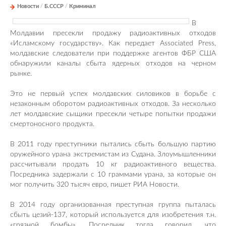
Новости
/
Б.СССР
/
Криминал
В
Молдавии пресекли продажу радиоактивных отходов
«Исламскому государству». Как передает Associated Press,
молдавские следователи при поддержке агентов ФБР США
обнаружили каналы сбыта ядерных отходов на черном
рынке.
Это не первый успех молдавских силовиков в борьбе с
незаконным оборотом радиоактивных отходов. За несколько
лет молдавские сыщики пресекли четыре попытки продажи
смертоносного продукта.
В 2011 году преступники пытались сбыть большую партию
оружейного урана экстремистам из Судана. Злоумышленники
рассчитывали продать 10 кг радиоактивного вещества.
Посредника задержали с 10 граммами урана, за которые он
мог получить 320 тысяч евро, пишет РИА Новости.
В 2014 году организованная преступная группа пыталась
сбыть цезий-137, который используется для изобретения т.н.
«грязной бомбы». Посредник тогда говорил, что