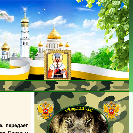
, передает
ик Пасхи в