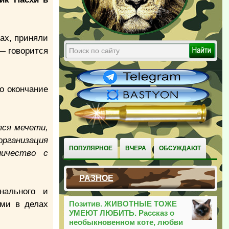
ах, приняли
 — говорится
о окончание
тся мечети,
рганизация
ПОПУЛЯРНОЕ
ВЧЕРА
ОБСУЖДАЮТ
ничество с
РАЗНОЕ
нального и
ями в делах
Позитив. ЖИВОТНЫЕ ТОЖЕ
УМЕЮТ ЛЮБИТЬ. Рассказ о
необыкновенном коте, любви