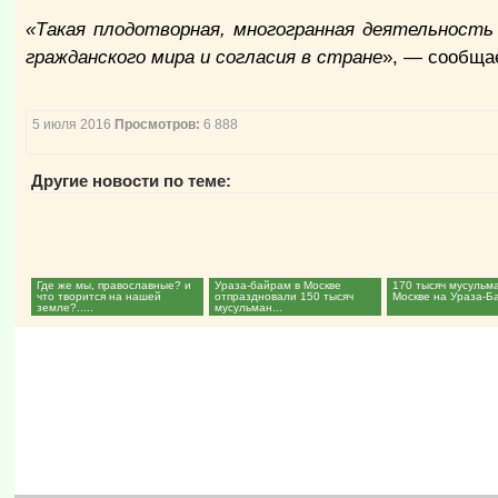
«Такая плодотворная, многогранная деятельность
гражданского мира и согласия в стране
», — сообща
5 июля 2016
Просмотров:
6 888
Другие новости по теме:
Где же мы, православные? и
Ураза-байрам в Москве
170 тысяч мусульм
что творится на нашей
отпраздновали 150 тысяч
Москве на Ураза-Ба
земле?.....
мусульман...