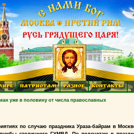
МИРЕ
ПАТРИОТАМ
РАЗНОЕ
КОНТАКТЫ
ман уже в половину от числа православных
иятиях по случаю праздника Ураза-байрам в Москве
лужбы столичного ГУМВД. По подсчетам в праздн