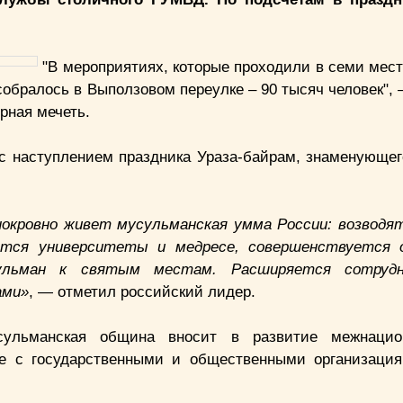
"В мероприятиях, которые проходили в семи мест
собралось в Выползовом переулке – 90 тысяч человек",
рная мечеть.
с наступлением праздника Ураза-байрам, знаменующег
нокровно живет мусульманская умма России: возводя
аются университеты и медресе, совершенствуется о
сульман к святым местам. Расширяется сотруд
ами»
, — отметил российский лидер.
сульманская община вносит в развитие межнацио
ие с государственными и общественными организаци