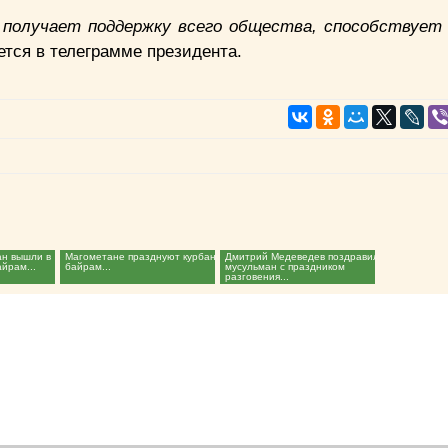
 получает поддержку всего общества, способствует
ется в телеграмме президента.
ан вышли в
Магометане празднуют курбан-
Дмитрий Медеведев поздравил
йрам...
байрам...
мусульман с праздником
разговения...