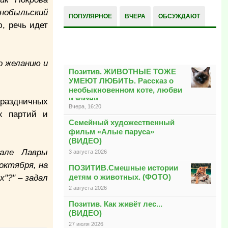
рнобыльский
ПОПУЛЯРНОЕ
ВЧЕРА
ОБСУЖДАЮТ
, речь идет
РАЗНОЕ
о желанию и
Позитив. ЖИВОТНЫЕ ТОЖЕ
УМЕЮТ ЛЮБИТЬ. Рассказ о
необыкновенном коте, любви
и жизни
праздничных
Вчера, 16:20
х партий и
Семейный художественный
фильм «Алые паруса»
(ВИДЕО)
нале Лавры
3 августа 2026
октября, на
ПОЗИТИВ.Смешные истории
детям о животных. (ФОТО)
х"?" – задал
2 августа 2026
Позитив. Как живёт лес...
(ВИДЕО)
27 июля 2026