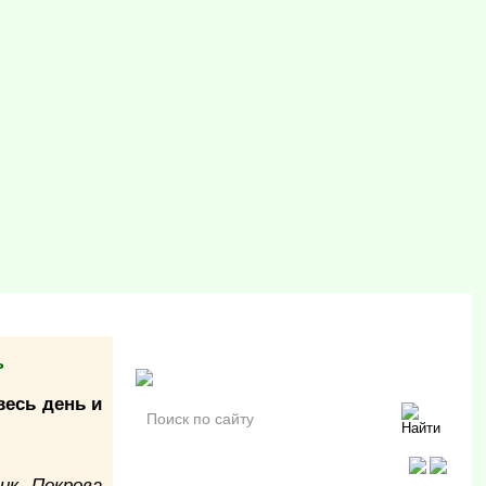
ь
весь день и
ик Покрова