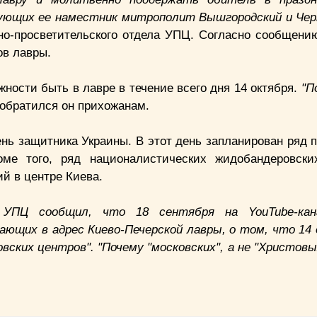
рующих ее наместник митрополит Вышгородский и Че
о-просветительского отдела УПЦ. Согласно сообщению
ов лавры.
ности быть в лавре в течение всего дня 14 октября.
"П
- обратился он прихожанам.
ень защитника Украины. В этот день запланирован ряд 
оме того, ряд националистических жидобандеровски
ий в центре Киева.
л УПЦ сообщил, что 18 сентября на YouTube-ка
ающих в адрес Киево-Печерской лавры, о том, что 14 
вских центров". "Почему "московских", а не "Христовы