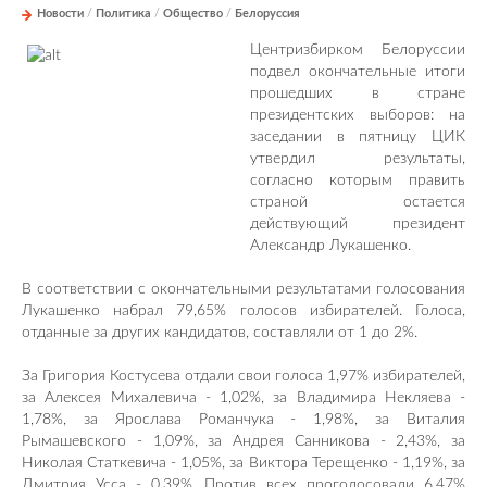
Новости
/
Политика
/
Общество
/
Белоруссия
Центризбирком Белоруссии
подвел окончательные итоги
прошедших в стране
президентских выборов: на
заседании в пятницу ЦИК
утвердил результаты,
согласно которым править
страной остается
действующий президент
Александр Лукашенко.
В соответствии с окончательными результатами голосования
Лукашенко набрал 79,65% голосов избирателей. Голоса,
отданные за других кандидатов, составляли от 1 до 2%.
За Григория Костусева отдали свои голоса 1,97% избирателей,
за Алексея Михалевича - 1,02%, за Владимира Некляева -
1,78%, за Ярослава Романчука - 1,98%, за Виталия
Рымашевского - 1,09%, за Андрея Санникова - 2,43%, за
Николая Статкевича - 1,05%, за Виктора Терещенко - 1,19%, за
Дмитрия Усса - 0,39%. Против всех проголосовали 6,47%