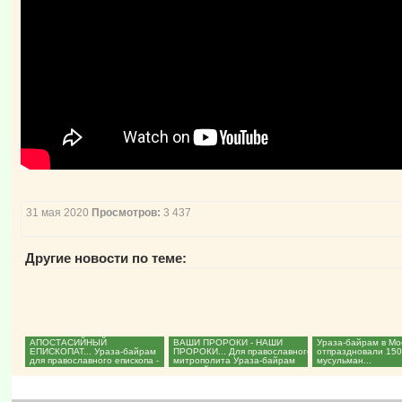
31 мая 2020
Просмотров:
3 437
Другие новости по теме:
АПОСТАСИЙНЫЙ
ВАШИ ПРОРОКИ - НАШИ
Ураза-байрам в Мо
ЕПИСКОПАТ... Ураза-байрам
ПРОРОКИ... Для православного
отпраздновали 150
для православного епископа -
митрополита Ураза-байрам
мусульман...
«символ духовного...
светлый праздник...