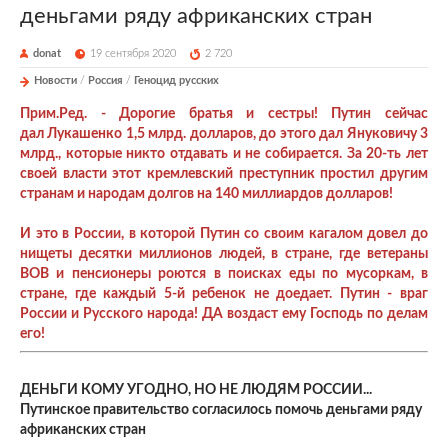
деньгами ряду африканских стран
donat
19 сентября 2020
2 720
Новости
/
Россия
/
Геноцид русских
Прим.Ред. - Дорогие братья и сестры! Путин сейчас
дал Лукашенко 1,5 млрд. долларов, до этого дал Януковичу 3
млрд., которые никто отдавать и не собирается. За 20-ть лет
своей власти этот кремлевский преступник простил другим
странам и народам долгов на 140 миллиардов долларов!
И это в России, в которой Путин со своим кагалом довел до
нищеты десятки миллионов людей, в стране, где ветераны
ВОВ и пенсионеры роются в поисках еды по мусоркам, в
стране, где каждый 5-й ребенок не доедает. Путин - враг
России и Русского народа! ДА воздаст ему Господь по делам
его!
ДЕНЬГИ КОМУ УГОДНО, НО НЕ ЛЮДЯМ РОССИИ...
Путинское правительство согласилось помочь деньгами ряду
африканских стран