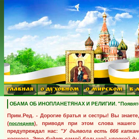
ГЛАВНАЯ
О ДУХОВНОМ
О МИРСКОМ
В 
ОБАМА ОБ ИНОПЛАНЕТЯНАХ И РЕЛИГИИ. "Появятся
Прим.Ред. - Дорогие братья и сестры! Вы знает
(
), приводя при этом слова нашего 
последняя
предупреждал нас:
"У дьявола есть 666 капка
космоса. Это будет самой большой уловкой д