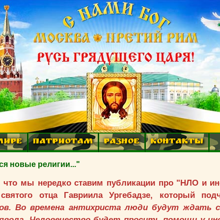
МИРЕ
ПАТРИОТАМ
РАЗНОЕ
КОНТАКТЫ
 новые религии..."
е, что мы нередко ставим публикации про "НЛО и и
святого отца Гавриила Ургебадзе, который под
нов. Во времена антихриста люди будут ждать с
ьявола.
Человечество будет просить помощи у ин