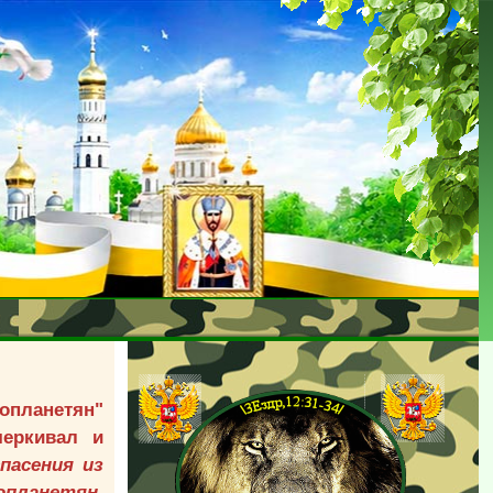
нопланетян"
черкивал и
пасения из
опланетян,