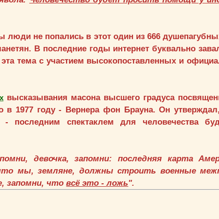
 люди не попались в этот один из 666 душепагубны
планетян. В последние годы интернет буквально зава
 эта тема с участием высокопоставленных и офици
высказывания масона высшего градуса посвящени
х
 в 1977 году - Вернера фон Брауна. Он утверждал,
а - последним спектаклем для человечества бу
апомни, девочка, запомни: последняя карта Аме
 что мы, земляне, должны строить военные ме
, запомни, что
всё это - ложь
".