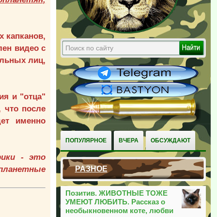
х капканов,
лен видео с
альных лиц,
я и "отца"
 что после
дет именно
ПОПУЛЯРНОЕ
ВЧЕРА
ОБСУЖДАЮТ
рики - это
жпланетные
РАЗНОЕ
Позитив. ЖИВОТНЫЕ ТОЖЕ
УМЕЮТ ЛЮБИТЬ. Рассказ о
необыкновенном коте, любви