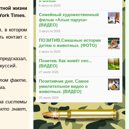
и жизни
6 августа 2026
тной жизни
Семейный художественный
ork Times.
фильм «Алые паруса»
(ВИДЕО)
, в котором
3 августа 2026
ь контакт с
ПОЗИТИВ.Смешные истории
детям о животных. (ФОТО)
2 августа 2026
 предсказал,
Позитив. Как живёт лес...
куссий.
(ВИДЕО)
27 июля 2026
 том факте,
Позитивчик дня. Самое
умилительное видео о
ма.
животных. (ВИДЕО)
25 июля 2026
 на системы
кто знает,