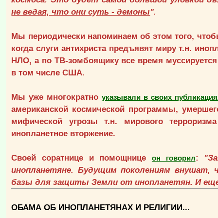
не ведая, что они суть - демоны
".
Мы периодически напоминаем об этом того, чтобы
когда слуги антихриста предъявят миру т.н. ино
НЛО, а по ТВ-зомбоящику все время муссируется
в том числе США.
Мы уже многократно
указывали в своих публикация
американской космической программы, умершего
мифической угрозы т.н. мирового терроризм
инопланетное вторжение.
Своей соратнице и помощнице
:
"З
он говорил
инопланетяне. Будущим поколениям внушат,
базы для защиты Земли от инопланетян. И еще
ОБАМА ОБ ИНОПЛАНЕТЯНАХ И РЕЛИГИИ...