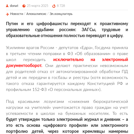
donat
25 марта 2025
8 728
Новости
/
Апокалипсис
/
Эл.концлагерь
Путин и его цифрофашисты переходят к проактивному
управлению судьбами россиян: ЗАГСы, трудовые и
образовательные отношения полностью переводят в цифру.
Усилиями врагов России - депутатов «Едра», Госдума приняла
в третьем чтении поправки в ФЗ «Об образовании» о праве
школ переходить
исключительно на электронный
документооборот.
Они делают практически невозможным
для родителей отказ от автоматизированной обработки ПД
детей и их передачи в госбазы и реестры (хотя возможность
такого отказа гарантируется каждому Конституцией РФ и
профильным 152-ФЗ «О персональных данных»).
Под красивыми лозунгами «снижения бюрократической
нагрузки на учителей» уничтожается право граждан на учет
успеваемости в школах на бумажных носителях. То есть
будет утвержден только электронный журнал и дневник – а
это есть основа «цифрового профиля» или электронного
портфолио детей, через которое кремлевцы намерены