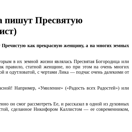
 пишут Пресвятую
ист)
т Пречистую как прекрасную женщину, а на многих земных
которым в их земной жизни являлась Пресвятая Богородица или
как правило, статной женщине, но при этом на очень многих
ой и одутловатой, с чертами Лика — подчас очень далекими от
расной! Например, «Умиление» («Радость всех Радостей») или
но он смог рассмотреть Ее, и рассказал в одной из духовных
истой, сделанное Никифором Каллистом — ее современником,