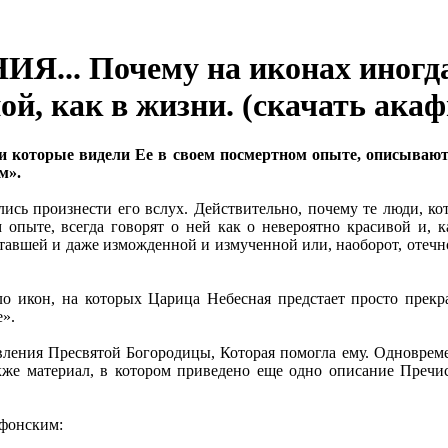
. Почему на иконах иногда
ой, как в жизни. (скачать акаф
и которые видели Ее в своем посмертном опыте, описываю
м».
ались произнести его вслух. Действительно, почему те люди, 
м опыте, всегда говорят о ней как о невероятно красивой и, 
тавшей и даже изможденной и измученной или, наоборот, отечн
ало икон, на которых Царица Небесная предстает просто прек
».
ления Пресвятой Богородицы, Которая помогла ему. Одновремен
также материал, в котором приведено еще одно описание Преч
Афонским: