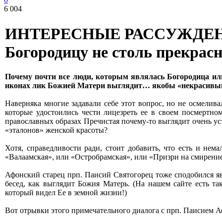
6 004
ИНТЕРЕСНЫЕ РАССУЖДЕНИЯ..
Богородицу не столь прекрасн
Почему почти все люди, которым являлась Богородица ил
иконах лик Божией Матери выглядит… якобы «некрасивы
Наве
рняка многие задавали себе этот вопрос, но не осмелив
которые удостоились чести лицезреть ее в своем посмертно
православных образах Пречистая почему-то выглядит очень ус
«эталонов» женской красоты?
Хотя, справедливости ради, стоит добавить, что есть и нем
«Валаамская», или «Остробрамская», или «Призри на смирение
Афонский старец прп. Паисий Святогорец тоже сподобился яв
бесед, как выглядит Божия Матерь. (На нашем сайте есть 
который видел Ее в земной жизни!)
Вот отрывки этого примечательного диалога с прп. Паисием 