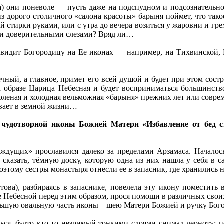
а) они поневоле — пусть даже на подспудном и подсознательно
из дорого столичного «салона красоты» барыня поймет, что тако
стирки руками, или с утра до вечера возиться у жаровни и гре
ими доверительными слезами? Вряд ли…
а увидит Богородицу на Ее иконах — например, на Тихвинской, 
ечный, а главное, примет его всей душой и будет при этом сост
 образе Царица Небесная и будет восприниматься большинств
холеная и холодная вельможная «барыня» прежних лет или соврем
ывает в земной жизни…
й чудотворной иконы Божией Матери «Избавление от бед с
дущих» прославился далеко за пределами Арзамаса. Началось
казать, тёмную доску, которую одна из них нашла у себя в сар
оэтому сестры монастыря отнесли ее в запасник, где хранились
ва), разбираясь в запаснике, повелела эту икону поместить 
е Небесной перед этим образом, прося помощи в различных свои
льшую овальную часть иконы – шею Матери Божией и ручку Бог
ться, будто кто-то незримый тонкими слоями снимал черноту: 