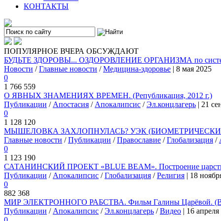
КОНТАКТЫ
ПОПУЛЯРНОЕ
ВЧЕРА
ОБСУЖДАЮТ
БУДЬТЕ ЗДОРОВЫ... ОЗДОРОВЛЕНИЕ ОРГАНИЗМА по системе
Новости
/
Главные новости
/
Медицина-здоровье
| 8 мая 2025
0
1 766 559
О ЯВНЫХ ЗНАМЕНИЯХ ВРЕМЕН. (Републикация, 2012 г.)
Публикации
/
Апостасия
/
Апокалипсис
/
Эл.концлагерь
| 21 се
0
1 128 120
МЫШЕЛОВКА ЗАХЛОПНУЛАСЬ? УЭК (БИОМЕТРИЧЕСКИЙ 
Главные новости
/
Публикации
/
Православие
/
Глобализация
/
0
1 123 190
САТАНИНСКИЙ ПРОЕКТ «BLUE BEAM». Построение царства
Публикации
/
Апокалипсис
/
Глобализация
/
Религия
| 18 ноябр
0
882 368
МИР ЭЛЕКТРОННОГО РАБСТВА. Фильм Галины Царёвой. (
Публикации
/
Апокалипсис
/
Эл.концлагерь
/
Видео
| 16 апреля
0