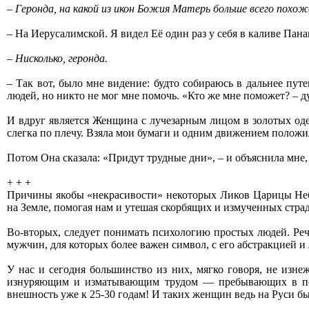
– Геронда, на какой из икон Божия Матерь больше всего похож
– На Иерусалимской. Я видел Её один раз у себя в каливе Пана
– Нисколько, геронда.
– Так вот, было мне видение: будто собираюсь в дальнее пут
людей, но никто не мог мне помочь. «Кто же мне поможет? – д
И вдруг является Женщина с лучезарным лицом в золотых одеж
слегка по плечу. Взяла мои бумаги и одним движением положи
Потом Она сказала: «Придут трудные дни», – и объяснила мне,
+ + +
Причины якобы «некрасивости» некоторых Ликов Царицы Небе
на Земле, помогая нам и утешая скорбящих и измученных стра
Во-вторых, следует понимать психологию простых людей. Реч
мужчин, для которых более важен символ, с его абстракцией
У нас и сегодня большинство из них, мягко говоря, не изн
изнуряющим и изматывающим трудом — пребывающих в пост
внешность уже к 25-30 годам! И таких женщин ведь на Руси б