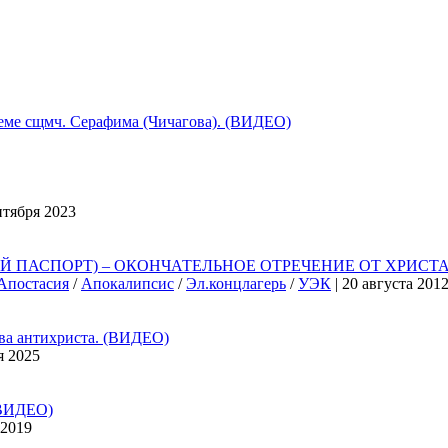
 сщмч. Серафима (Чичагова). (ВИДЕО)
нтября 2023
ПАСПОРТ) – ОКОНЧАТЕЛЬНОЕ ОТРЕЧЕНИЕ ОТ ХРИСТА,
Апостасия
/
Апокалипсис
/
Эл.концлагерь
/
УЭК
| 20 августа 201
 антихриста. (ВИДЕО)
я 2025
ВИДЕО)
 2019