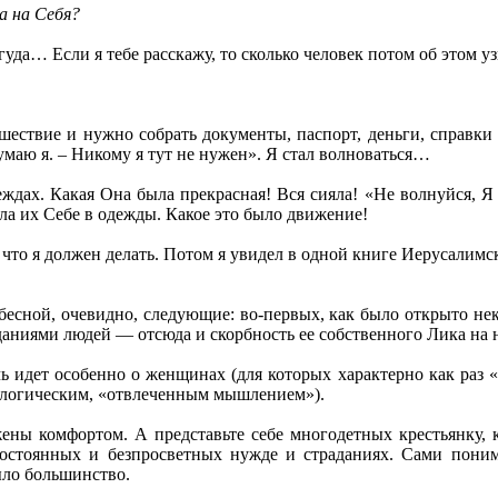
а на Себя?
гуда… Если я тебе расскажу, то сколько человек потом об этом у
ешествие и нужно собрать документы, паспорт, деньги, справк
умаю я. – Никому я тут не нужен». Я стал волноваться…
дах. Какая Она была прекрасная! Вся сияла! «Не волнуйся, Я 
ла их Себе в одежды. Какое это было движение!
 что я должен делать. Потом я увидел в одной книге Иерусалим
сной, очевидно, следующие: во-первых, как было открыто не
даниями людей — отсюда и скорбность ее собственного Лика на 
ь идет особенно о женщинах (для которых характерно как раз 
 и логическим, «отвлеченным мышлением»).
ежены комфортом. А представьте себе многодетных крестьянку
оянных и безпросветных нужде и страданиях. Сами понимает
ыло большинство.