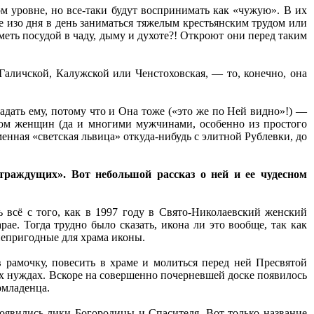
м уровне, но все-таки будут воспринимать как «чужую». В их
е изо дня в день заниматься тяжелым крестьянским трудом или
меть посудой в чаду, дыму и духоте?! Откроют они перед таким
Галичской, Калужской или Ченстоховская, — то, конечно, она
радать ему, потому что и Она тоже («это же по Ней видно»!) —
ом женщин (да и многими мужчинами, особенно из простого
енная «светская львица» откуда-нибудь с элитной Рублевки, до
траждущих». Вот небольшой рассказ о ней и ее чудесном
 всё с того, как в 1997 году в Свято-Николаевский женский
ае. Тогда трудно было сказать, икона ли это вообще, так как
 непригодные для храма иконы.
в рамочку, повесить в храме и молиться перед ней Пресвятой
х нуждах. Вскоре на совершенно почерневшей доске появилось
омладенца.
появились лики Богородицы и Спасителя. Вот только название