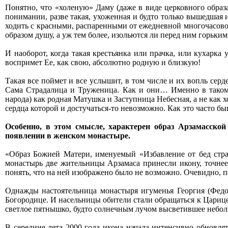
Понятно, что «холеную» Даму (даже в виде церковного образ
понимании, разве такая, ухоженная и будто только вышедшая 
ходить с красными, распаренными от ежедневной многочасовой 
образом душу, а уж тем более, изольются ли перед ним горьк
И наоборот, когда такая крестьянка или прачка, или кухарк
воспримет Ее, как свою, абсолютно родную и близкую!
Такая все поймет и все услышит, в том числе и их вопль серд
Сама Страдалица и Труженица. Как и они… Именно в таком
народа) как родная Матушка и Заступница Небесная, а не как 
сердца которой и достучаться-то невозможно. Как это часто б
Особенно, в этом смысле, характерен образ Арзамасско
появлении в женском монастыре.
«Образ Божией Матери, именуемый «Избавление от бед страж
монастырь две жительницы Арзамаса принесли икону, точнее с
понять, что на ней изображено было не возможно. Очевидно, п
Однажды настоятельница монастыря игуменья Георгия (Федото
Богородице. И насельницы обители стали обращаться к Цариц
светлое пятнышко, будто солнечным лучом высветившее небо
В середине лета 2000 года икона начала интенсивно обновля