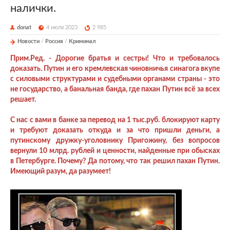
налички.
donat
4 июля 2023
2 985
Новости
/
Россия
/
Криминал
Прим.Ред. - Дорогие братья и сестры! Что и требовалось
доказать. Путин и его кремлевская чиновничья синагога вкупе
с силовыми структурами и судебными органами страны - это
не государство, а банальная банда, где пахан Путин всё за всех
решает.
С нас с вами в банке за перевод на 1 тыс.руб. блокируют карту
и требуют доказать откуда и за что пришли деньги, а
путинскому дружку-уголовнику Пригожину, без вопросов
вернули 10 млрд. рублей и ценности, найденные при обысках
в Петербурге. Почему? Да потому, что так решил пахан Путин.
Имеющий разум, да разумеет!