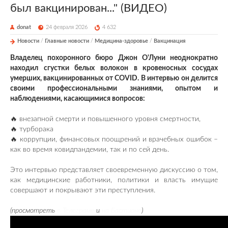
был вакцинирован..." (ВИДЕО)
donat
24 февраля 2026
4 632
Новости
/
Главные новости
/
Медицина-здоровье
/
Вакцинация
Владелец похоронного бюро Джон О'Луни неоднократно
находил сгустки белых волокон в кровеносных сосудах
умерших, вакцинированных от COVID. В интервью он делится
своими профессиональными знаниями, опытом и
наблюдениями, касающимися вопросов:
🔥 внезапной смерти и повышенного уровня смертности,
🔥 турборака
🔥 коррупции, финансовых поощрений и врачебных ошибок –
как во время ковидпандемии, так и по сей день.
Это интервью представляет своевременную дискуссию о том,
как медицинские работники, политики и власть имущие
совершают и покрывают эти преступления.
(просмотреть
в Телеграме
и
на Бастионе
)