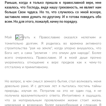
Раньше, когда я только пришла к православной вере, мне
казалось, что Господь, видя нашу греховность, не являет нам
больше Свои чудеса. Но то, что случилось со мной вскоре,
заставило меня думать по-другому. И я готова поведать обо
всем. Но для этого, пожалуй, начну по порядку.
Мой
путь к Православию оказался нелегким и
томительно долгим. Я родилась во времена активного
строительства "рая на земле", когда упорно внушалось, что
Бога нет, а сама "религия - это опиум для народа". Более
всего очернялось Православие. И в моей душе прочно
укоренилось отношение к вере предков как к чему-то
отсталому и примитивному.
Но вопрос, в чем смысл земного бытия, стал волновать меня
довольно рано. И с детских лет я пыталась постичь тайны
природы, изучая ее. Потратив на это не один год, я не
получила вразумительного ответа. Интуитивно я ощущала,
что за материальным проявлением жизни стоит жизнь
неведомая и, возможно, более разнообразная и сложная. Я