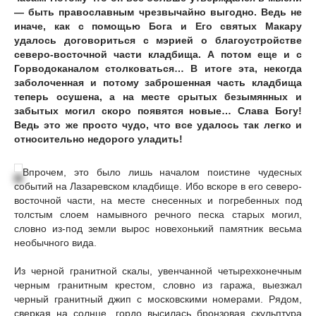
— быть православным чрезвычайно выгодно. Ведь не
иначе, как с помощью Бога и Его святых Макару
удалось договориться с мэрией о благоустройстве
северо-восточной части кладбища. А потом еще и с
Горводоканалом столковаться… В итоге эта, некогда
заболоченная и потому заброшенная часть кладбища
теперь осушена, а на месте срытых безымянных и
забытых могил скоро появятся новые… Слава Богу!
Ведь это же просто чудо, что все удалось так легко и
относительно недорого уладить!
Впрочем, это было лишь началом поистине чудесных
событий на Лазаревском кладбище. Ибо вскоре в его северо-
восточной части, на месте снесенных и погребенных под
толстым слоем намывного речного песка старых могил,
словно из-под земли вырос новехонький памятник весьма
необычного вида.
Из черной гранитной скалы, увенчанной четырехконечным
черным гранитным крестом, словно из гаража, выезжал
черный гранитный джип с московскими номерами. Рядом,
сверкая на солнце, гордо высилась бронзовая скульптура