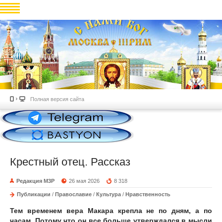
Полная версия сайта
Крестный отец. Рассказ
Редакция М3Р
26 мая 2026
8 318
Публикации
/
Православие
/
Культура
/
Нравственность
Тем временем вера Макара крепла не по дням, а по
часам. Потому что он все больше утверждался в мысли