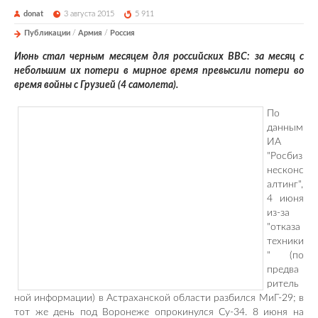
donat
3 августа 2015
5 911
Публикации
/
Армия
/
Россия
Июнь стал черным месяцем для российских ВВС: за месяц с
небольшим их потери в мирное время превысили потери во
время войны с Грузией (4 самолета).
По
данным
ИА
"Росбиз
несконс
алтинг",
4 июня
из-за
"отказа
техники
" (по
предва
ритель
ной информации) в Астраханской области разбился МиГ-29; в
тот же день под Воронеже опрокинулся Су-34. 8 июня на