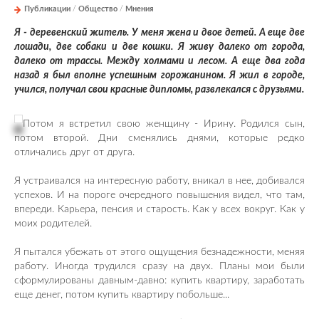
Публикации
/
Общество
/
Мнения
Я - деревенский житель. У меня жена и двое детей. А еще две
лошади, две собаки и две кошки. Я живу далеко от города,
далеко от трассы. Между холмами и лесом. А еще два года
назад я был вполне успешным горожанином. Я жил в городе,
учился, получал свои красные дипломы, развлекался с друзьями.
Потом я встретил свою женщину - Ирину. Родился сын,
потом второй. Дни сменялись днями, которые редко
отличались друг от друга.
Я устраивался на интересную работу, вникал в нее, добивался
успехов. И на пороге очередного повышения видел, что там,
впереди. Карьера, пенсия и старость. Как у всех вокруг. Как у
моих родителей.
Я пытался убежать от этого ощущения безнадежности, меняя
работу. Иногда трудился сразу на двух. Планы мои были
сформулированы давным-давно: купить квартиру, заработать
еще денег, потом купить квартиру побольше...