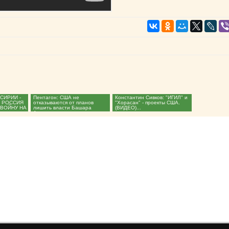
СИРИИ -
Пентагон: США не
Константин Сивков: "ИГИЛ" и
. РОССИЯ
отказываются от планов
"Хорасан" - проекты США.
 ВОЙНУ НА
лишить власти Башара
(ВИДЕО)...
стантин...
Асада...