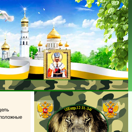
цель
оположные