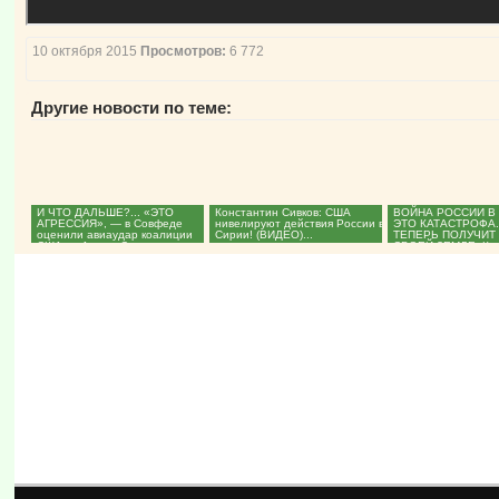
10 октября 2015
Просмотров:
6 772
Другие новости по теме:
И ЧТО ДАЛЬШЕ?... «ЭТО
Константин Сивков: США
ВОЙНА РОССИИ В 
АГРЕССИЯ», — в Совфеде
нивелируют действия России в
ЭТО КАТАСТРОФА
оценили авиаудар коалиции
Сирии! (ВИДЕО)...
ТЕПЕРЬ ПОЛУЧИТ
США по Армии Сирии...
СВОЕЙ ЗЕМЛЕ. Кон