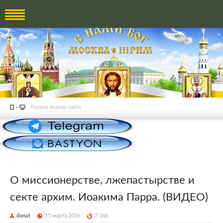
Полная версия сайта
О миссионерстве, лжепастырстве и
секте архим. Иоакима Парра. (ВИДЕО)
donat
15 марта 2016
7 346