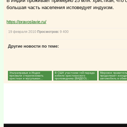
В Индии проживает примерно 25 млн. христиан, что с
большая часть населения исповедует индуизм.
https://pravoslavie.ru/
19 февраля 2010
Просмотров:
9 400
Другие новости по теме:
Ультраправые в Индии
В США участники гей-парада
Мировое правител
призвали стерилизовать
избили христианского
продолжает изощря
христиан и мусульман...
проповедника (ВИДЕО)...
автомобиль в обме
стерилизацию...