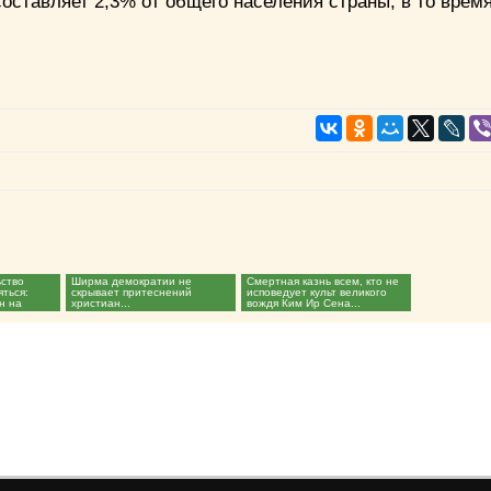
оставляет 2,3% от общего населения страны, в то время
ьство
Ширма демократии не
Смертная казнь всем, кто не
ться:
скрывает притеснений
исповедует культ великого
н на
христиан...
вождя Ким Ир Сена...