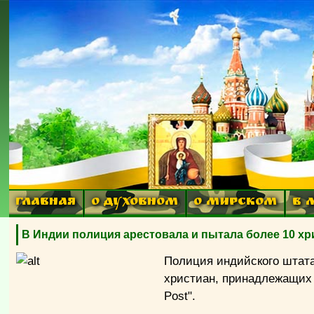
ГЛАВНАЯ
О ДУХОВНОМ
О МИРСКОМ
В 
В Индии полиция арестовала и пытала более 10 хр
Полиция индийского штата
христиан, принадлежащих 
Post".