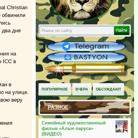
l Christian
о обвинили
ались
 два дня
ения на
р ICC в
иан в
ПОПУЛЯРНОЕ
ВЧЕРА
ОБСУЖДАЮТ
о на улице.
свою веру
РАЗНОЕ
нения
Семейный художественный
фильм «Алые паруса»
(ВИДЕО)