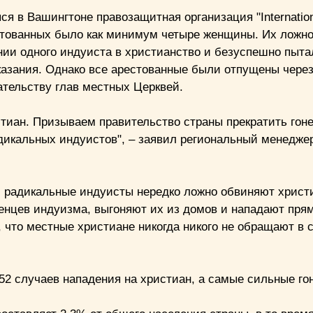
 в Вашингтоне правозащитная организация "Internationa
естованных было как минимум четыре женщины. Их ложн
ии одного индуиста в христианство и безуспешно пыт
казания. Однако все арестованные были отпущены через
ательству глав местных Церквей.
тиан. Призываем правительство страны прекратить гон
дикальных индуистов", – заявил региональный менедже
 радикальные индуисты нередко ложно обвиняют христ
нцев индуизма, выгоняют их из домов и нападают прям
 что местные христиане никогда никого не обращают в 
52 случаев нападения на христиан, а самые сильные го