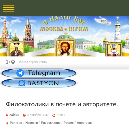
Полная версия сайта
Филокатолики в почете и авторитете.
daleks
3 октября 2009
8 583
Религия
/
Новости
/
Православие
/
Россия
/
Апостасия