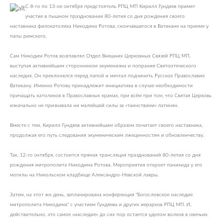
С 8-го по 13-ое октября предстоятель РПЦ МП Кирилл Гундяев примет
участие в пышном праздновании 80-летия со дня рождения своего
наставника филокатолика Никодима Ротова, скончавшегося в Ватикане на приеме у
папы римского.
Сам Никодим Ротов возглавлял Отдел Внешних Церковных Связей РПЦ МП,
выступая активнейшим сторонником экуменизма и попрания Святоотеческого
наследия. Он преклонялся перед папой и мечтал подчинить Русское Православие
Ватикану. Именно Ротову принадлежит инициатива в случае необходимости
причащать католиков в Православных храмах, при всём при том, что Святая Церковь
изначально не признавала ни малейшей силы за «таинствами» латинян.
Вместе с тем, Кирилл Гундяев активнейшим образом почитает своего наставника,
продолжая его путь следования экуменическим лжеценностям и обновленчеству.
Так, 12-го октября, состоится прямая трансляция празднований 80-летия со дня
рождения митрополита Никодима Ротова. Мероприятия откроет панихида у его
могилы на Никольском кладбище Александро-Невской лавры.
Затем, на этот же день, запланирована конференция "Богословское наследие
митрополита Никодима" с участием Гундяева и других иерархов РПЦ МП. И,
действительно, это самое «наследие» до сих пор остается уделом волков в овечьих