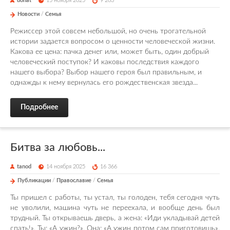
donat
15 ноября 2025
9 203
Новости
/
Семья
Режиссер этой совсем небольшой, но очень трогательной
истории задается вопросом о ценности человеческой жизни.
Какова ее цена: пачка денег или, может быть, один добрый
человеческий поступок? И каковы последствия каждого
нашего выбора? Выбор нашего героя был правильным, и
однажды к нему вернулась его рождественская звезда...
Подробнее
Битва за любовь...
tanod
14 ноября 2025
16 366
Публикации
/
Православие
/
Семья
Ты пришел с работы, ты устал, ты голоден, тебя сегодня чуть
не уволили, машина чуть не переехала, и вообще день был
трудный. Ты открываешь дверь, а жена: «Иди укладывай детей
спать!». Ты: «А ужин?». Она: «А ужин потом сам приготовишь».