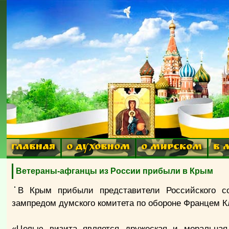
ГЛАВНАЯ
О ДУХОВНОМ
О МИРСКОМ
В 
Ветераны-афганцы из России прибыли в Крым
В Крым прибыли представители Российского со
зампредом думского комитета по обороне Францем 
«Целью визита является дружеская и моральная 