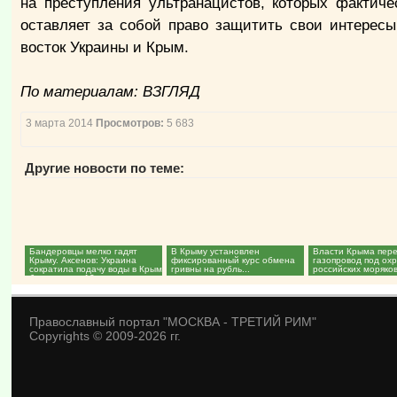
на преступления ультранацистов, которых фактиче
оставляет за собой право защитить свои интерес
восток Украины и Крым.
По материалам: ВЗГЛЯД
3 марта 2014
Просмотров:
5 683
Другие новости по теме:
Бандеровцы мелко гадят
В Крыму установлен
Власти Крыма пер
Крыму. Аксенов: Украина
фиксированный курс обмена
газопровод под ох
сократила подачу воды в Крым
гривны на рубль...
российских моряков
более чем в 12 раз...
Православный портал "МОСКВА - ТРЕТИЙ РИМ"
Copyrights © 2009-2026 гг.