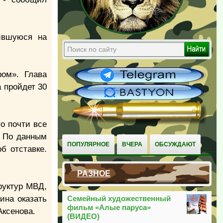
ившуюся на
ром». Глава
 пройдет 30
о почти все
. По данным
ПОПУЛЯРНОЕ
ВЧЕРА
ОБСУЖДАЮТ
б отставке.
РАЗНОЕ
руктур МВД,
ина оказать
Семейный художественный
фильм «Алые паруса»
Аксенова.
(ВИДЕО)