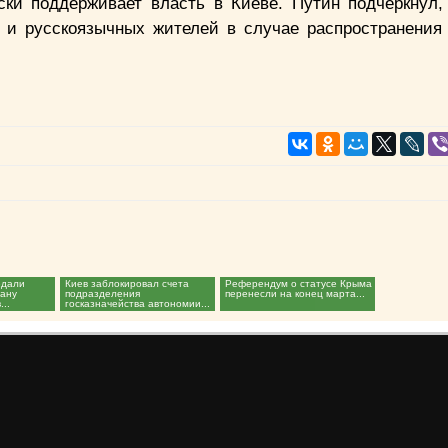
ски поддерживает власть в Киеве. Путин подчеркнул,
ы и русскоязычных жителей в случае распространения
едали
Киев заблокировал счета
Референдум о статусе Крыма
рану
подразделения
перенесли на конец марта...
...
госказначейства автономии...