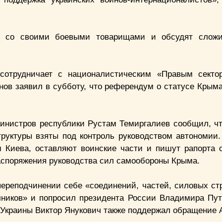
тся со своими боевыми товарищами и обсудят слож
 сотрудничает с националистическим «Правым секто
ов заявил в субботу, что референдум о статусе Крыма
министров республики Рустам Темиргалиев сообщил, чт
руктуры взяты под контроль руководством автономии
м Киева, оставляют воинские части и пишут рапорта о
аспоряжения руководства сил самообороны Крыма.
переподчинении себе «соединений, частей, силовых ст
чников» и попросил президента России Владимира Пут
 Украины Виктор Янукович также поддержал обращение 