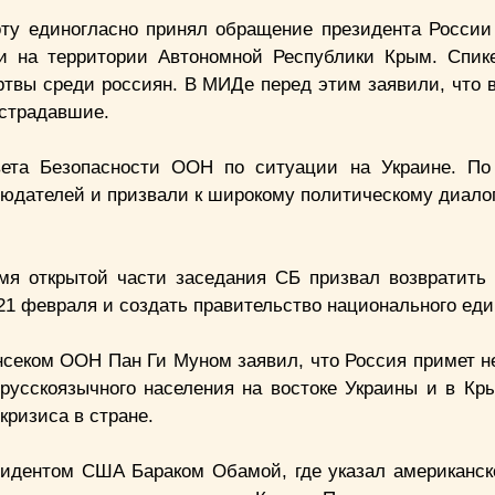
оту единогласно принял обращение президента Росси
и на территории Автономной Республики Крым. Спи
ртвы среди россиян. В МИДе перед этим заявили, что в
острадавшие.
вета Безопасности ООН по ситуации на Украине. По
людателей и призвали к широкому политическому диалог
я открытой части заседания СБ призвал возвратить
21 февраля и создать правительство национального еди
енсеком ООН Пан Ги Муном заявил, что Россия примет 
усскоязычного населения на востоке Украины и в Кры
кризиса в стране.
зидентом США Бараком Обамой, где указал американск