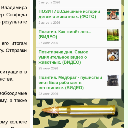
3 августа 2026
и Владимира
ПОЗИТИВ.Смешные истории
кер Совфеда
детям о животных. (ФОТО)
 результате
2 августа 2026
Позитив. Как живёт лес...
(ВИДЕО)
 его итогам
27 июля 2026
у. Отправки
Позитивчик дня. Самое
умилительное видео о
животных. (ВИДЕО)
25 июля 2026
 ситуацию в
Позитив. Медбрат - пушистый
нства.
енот Еша работает в
ветклинике. (ВИДЕО)
необходимые
22 июля 2026
му, а также
ому коллеге