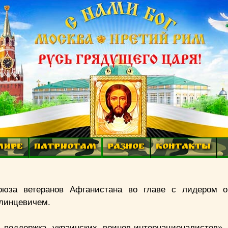
МИРЕ
ПАТРИОТАМ
РАЗНОЕ
КОНТАКТЫ
юза ветеранов Афганистана во главе с лидером ор
Клинцевичем.
поддержка украинских воинов-интернационалистов»