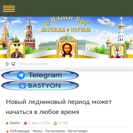
Полная версия сайта
Новый ледниковый период может
начаться в любое время
Dimitri
4 августа 2026
23 585
Публикации
/
Наука
/
Катаклизмы
/
Катастрофы