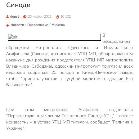
Синоде
donat
23 ноября 2011
10 102
Новости
/
Православие
/
Украина
В
официальном
обращении митрополита Одесского и Измаильского
Агафангела (Саввина) к епископам УПЦ МП, обнародованном
накануне дня рождения предстоятеля УПЦ МП митрополита
Владимира (Сабодана), одесский митрополит пригласил всех
иерархов собраться 23 ноября в Киево-Печерской лавре,
чтобы "принять участие в сугубой молитве о здравии Его
Блаженства".
При этом митрополит Агафангел подписался
"Первенствующим членом Священного Синода УПЦ" - доселе
неизвестным в уставе УПЦ МП титулом, сообщает "Религия в
Украине".