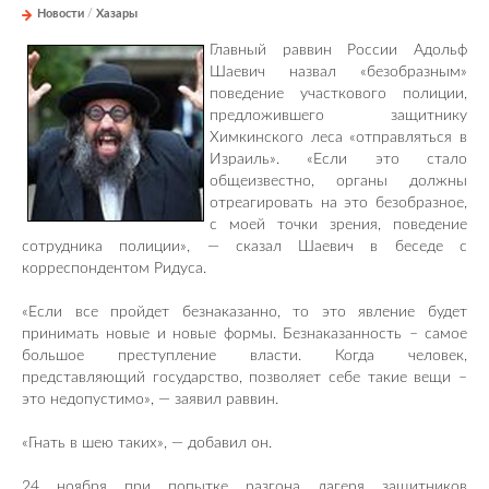
Новости
/
Хазары
Главный раввин России Адольф
Шаевич назвал «безобразным»
поведение участкового полиции,
предложившего защитнику
Химкинского леса «отправляться в
Израиль». «Если это стало
общеизвестно, органы должны
отреагировать на это безобразное,
с моей точки зрения, поведение
сотрудника полиции», — сказал Шаевич в беседе с
корреспондентом Ридуса.
«Если все пройдет безнаказанно, то это явление будет
принимать новые и новые формы. Безнаказанность – самое
большое преступление власти. Когда человек,
представляющий государство, позволяет себе такие вещи –
это недопустимо», — заявил раввин.
«Гнать в шею таких», — добавил он.
24 ноября при попытке разгона лагеря защитников