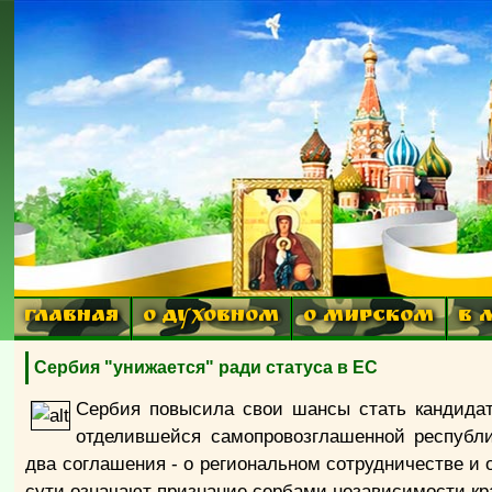
ГЛАВНАЯ
О ДУХОВНОМ
О МИРСКОМ
В 
Сербия "унижается" ради статуса в ЕС
Сербия повысила свои шансы стать кандидат
отделившейся самопровозглашенной республ
два соглашения - о региональном сотрудничестве и 
сути означают признание сербами независимости кр