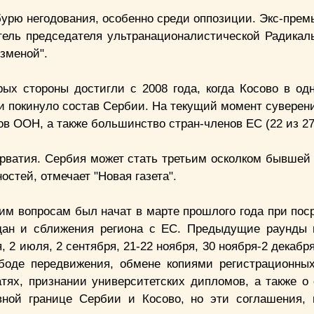
урю негодования, особенно среди оппозиции. Экс-прем
тель председателя ультранационалистической Радикал
изменой".
рых стороны достигли с 2008 года, когда Косово в од
и покинуло состав Сербии. На текущий момент суверени
ов ООН, а также большинство стран-членов ЕС (22 из 27
Хорватия. Сербия может стать третьим осколком бывшей
стей, отмечает "Новая газета".
им вопросам был начат в марте прошлого года при пос
ан и сближения региона с ЕС. Предыдущие раунды 
я, 2 июля, 2 сентября, 21-22 ноября, 30 ноября-2 декабр
боде передвижения, обмене копиями регистрационных
атях, признании университетских дипломов, а также о
вной границе Сербии и Косово, но эти соглашения, 