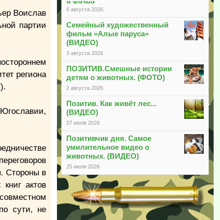
и жизни
6 августа 2026
ьер Воислав
ьной партии
Семейный художественный
фильм «Алые паруса»
(ВИДЕО)
3 августа 2026
ностороннем
ПОЗИТИВ.Смешные истории
тет региона
детям о животных. (ФОТО)
).
2 августа 2026
Позитив. Как живёт лес...
 Югославии,
(ВИДЕО)
27 июля 2026
Позитивчик дня. Самое
умилительное видео о
редничестве
животных. (ВИДЕО)
переговоров
25 июля 2026
я. Стороны в
 книг актов
 совместном
по сути, не