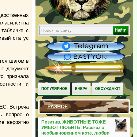
дарственных
гласился на
 табличке с
ивый статус
ется шагом в
не документ
то признала
остности и
ПОПУЛЯРНОЕ
ВЧЕРА
ОБСУЖДАЮТ
 ЕС. Встреча
РАЗНОЕ
ь вопрос о
ие вероятно
Позитив. ЖИВОТНЫЕ ТОЖЕ
УМЕЮТ ЛЮБИТЬ. Рассказ о
необыкновенном коте, любви