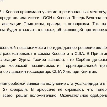
обы Косово принимало участие в региональных межгосу
 представляла миссия ООН в Косово. Теперь Белград со
 делегации Приштины, правда, с оговорками. Так, на
етка будет отсылать к сноске, объясняющей противореч
косовской независимости не идет, данное решение явля
его рассматривают в самом Косово и в США. В Пришти
елегации Эдита Тахири заявила, что Сербия де-фак
дее косовской независимости, территориальной цел
ием соглашения госсекретарь США Хиллари Клинтон.
ния сербской заявки на получение статуса кандидата в
, 27 февраля. В Брюсселе не скрывают, что тепер
е всего, решат положительно. Окончательное одобрен