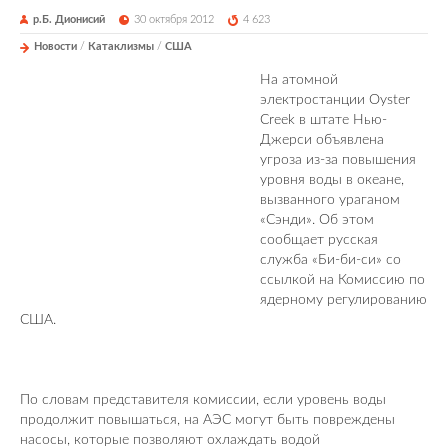
р.Б. Дионисий
30 октября 2012
4 623
Новости
/
Катаклизмы
/
США
На атомной
электростанции Oyster
Creek в штате Нью-
Джерси объявлена
угроза из-за повышения
уровня воды в океане,
вызванного ураганом
«Сэнди». Об этом
сообщает русская
служба «Би-би-си» со
ссылкой на Комиссию по
ядерному регулированию
США.
По словам представителя комиссии, если уровень воды
продолжит повышаться, на АЭС могут быть повреждены
насосы, которые позволяют охлаждать водой