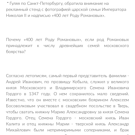
Гуляя по Санкт-Петербургу, обратила внимание на
рекламный стенд с фотографией царской семьи Императора
Николая II и надписью «400 лет Роду Романовых».
Почему «400 лет Роду Романовых», если род Романовых
принадлежит к числу древнейших семей московского
боярства?
Согласно летописям, самый первый представитель фамилии -
Андрей Иванович, по прозвищу Кобыла, служил у великого
князя Московского и Владимирского Семена Ивановича
Гордого в 1347 году. О нем сохранилось мало сведений.
Известно, что он вместе с московским боярином Алексеем
Босоволковым участвовал в свадебном посольстве в Тверь,
чтобы сватать княжну Марию Александровну за князя Семена
Гордого. Отец Семена Гордого - московский князь Иван
Калита и отец княжны Марии - тверской князь Александр
Михайлович были непримиримыми соперниками, и брак