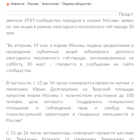
Новости
/
Россия
/
Апостасия
/
Пороки общества
Предст
авители ЛГБТ-сообщества передали в мэрию Москвы заявку
на три акции в рамках ежегодного московского гей-парада 30
мая.
"Во вторник, 19 мая, в мэрию Москвы поданы уведомления о
проведении публичных акций юбилейного десятого
ежегодного московского гей-парада, запланированных на
субботу, 30 мая", - говорится в сообщении на сайте
сообщества.
В частности, с 13 до 14 часов планируется провести митинг у
памятника Юрию Долгорукому на Тверской площади
напротив мэрии Москвы с количеством участников до 100
человек, цель которого - "поддержать толерантное
отношение и соблюдение прав и свобод лиц
гомосексуальной ориентации и гендерных меньшинств в
России".
С 15 до 16 часов организаторы планируют провести шествие
по Тверскому бульвару от памятника Тимирязеву до