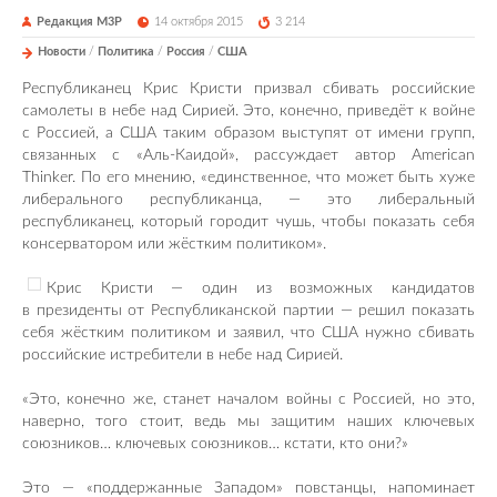
Редакция М3Р
14 октября 2015
3 214
Новости
/
Политика
/
Россия
/
США
Республиканец Крис Кристи призвал сбивать российские
самолеты в небе над Сирией. Это, конечно, приведёт к войне
с Россией, а США таким образом выступят от имени групп,
связанных с «Аль-Каидой», рассуждает автор American
Thinker. По его мнению, «единственное, что может быть хуже
либерального республиканца, — это либеральный
республиканец, который городит чушь, чтобы показать себя
консерватором или жёстким политиком».
Крис Кристи — один из возможных кандидатов
в президенты от Республиканской партии — решил показать
себя жёстким политиком и заявил, что США нужно сбивать
российские истребители в небе над Сирией.
«Это, конечно же, станет началом войны с Россией, но это,
наверно, того стоит, ведь мы защитим наших ключевых
союзников… ключевых союзников… кстати, кто они?»
Это — «поддержанные Западом» повстанцы, напоминает