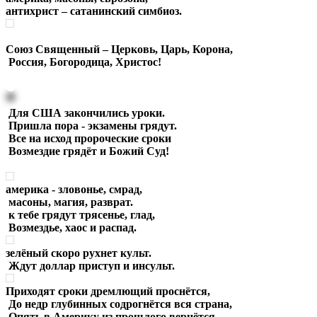
антихрист – сатанинский симбиоз.
Союз Священный – Церковь, Царь, Корона,
Россия, Богородица, Христос!
Для США закончились уроки.
Пришла пора - экзамены грядут.
Все на исход пророческие сроки
Возмездие грядёт и Божий Суд!
америка - зловонье, смрад,
масоны, магия, разврат.
к тебе грядут трясенье, глад,
Возмездье, хаос и распад.
зелёный скоро рухнет культ.
Ждут доллар приступ и инсульт.
Приходят сроки дремлющий проснётся,
До недр глубинных содрогнётся вся страна,
Опять в Америку из прошлого вернётся