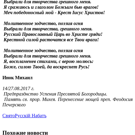
Выбрали для творчества грешного меня.
Я сражаюсь и глаголом Божьим бью врагов!
Меч победоносный мой - Крест Iисус Христов!
Молитвенное зодчество, поэзия огня
Выбрали для творчества, грешного меня.
Русский Православный Царь во Христе гряди!
Крестной силой расточатся все Твои враги!
Молитвенное зодчество, поэзия огня
Выбрали для творчества грешного меня.
Я, воспламенев стихами, с верою молюсь:
Боже, силою Твоей, да воскреснет Русь!
Инок Михаил
14/27.08.2017 г.
Предпразднство Успения Пресвятой Богородицы.
Память св. прор. Михея. Перенесение мощей преп. Феодосия
Печерского
СвятоРусскiй Набатъ
Похожие новости