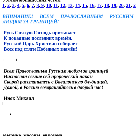
1
,
2
,
3
,
4
,
5
,
6
,
7
,
8
,
9
,
10
,
11
,
12
,
13
,
14
,
15
,
16
,
17
,
18
,
19
,
20
,
21
,
2
ВНИМАНИЕ! ВСЕМ ПРАВОСЛАВНЫМ РУССКИМ
ЛЮДЯМ ЗА ГРАНИЦЕЙ!
Русь Святую Господь призывает
К покаянью последних времён.
Русский Царь Христиан собирает
Всех под стяги Победных знамён!
+ + +
Всем Православным Русским людям за границей
Ниспослан свыше сей пророческий наказ:
Скорей расстаньтесь с Вавилонскую блудницей,
Домой, в Россию возвращайтесь в добрый час!
Инок Михаил
америка, масоны, еврозона,