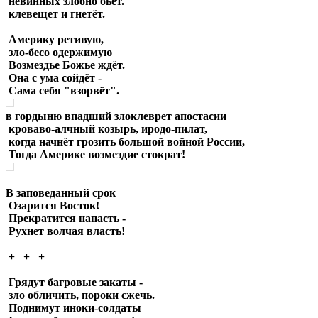
невинных злобно бьёт.
клевещет и гнетёт.
Америку ретивую,
зло-бесо одержимую
Возмездье Божье ждёт.
Она с ума сойдёт -
Сама себя "взорвёт".
в гордыню впадший злоклеврет апостасии
кроваво-алчный козырь, иродо-пилат,
когда начнёт грозить большой войной России,
Тогда Америке возмездие стократ!
В заповеданный срок
Озарится Восток!
Прекратится напасть -
Рухнет волчая власть!
+ + +
Грядут багровые закаты -
зло обличить, пороки сжечь.
Поднимут иноки-солдаты