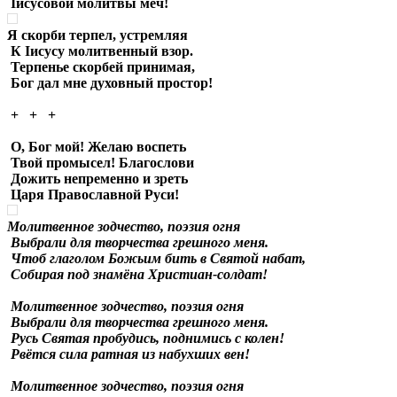
Iисусовой молитвы меч!
Я скорби терпел, устремляя
К Iисусу молитвенный взор.
Терпенье скорбей принимая,
Бог дал мне духовный простор!
+ + +
О, Бог мой! Желаю воспеть
Твой промысел! Благослови
Дожить непременно и зреть
Царя Православной Руси!
Молитвенное зодчество, поэзия огня
Выбрали для творчества грешного меня.
Чтоб глаголом Божьим бить в Святой набат,
Собирая под знамёна Христиан-солдат!
Молитвенное зодчество, поэзия огня
Выбрали для творчества грешного меня.
Русь Святая пробудись, поднимись с колен!
Рвётся сила ратная из набухших вен!
Молитвенное зодчество, поэзия огня