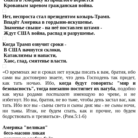
Кровавым заревом гражданская война.
Нет, неспроста стал президентом козырь-Трамп.
Впадёт Америка в гордыню-искушенье.
Знаменье свыше - на неё поставлен штамп -
Ждут США война, распад и разрушенье.
Когда Трамп озвучит сроки -
В США начнутся склоки,
Катаклизмы и напасти,
Хаос, глад, смятенье власти.
«О временах же и сроках нет нужды писать к вам, братия, ибо
сами вы достоверно знаете, что день Господень так придет,
как тать ночью. Ибо,
когда будут говорить: "мир и
безопасность", тогда внезапно постигнет их пагуба
, подобно
как мука родами
постигает
имеющую во чреве, и не
избегнут. Но вы, братия, не во тьме, чтобы день застал вас, как
тать. Ибо все вы - сыны света и сыны дня: мы - не
сыны
ночи,
ни тьмы. Итак, не будем спать, как и прочие, но будем
бодрствовать и трезвиться». (Рим.5:1-6)
Америка "великая"
бесо-масоно ликая