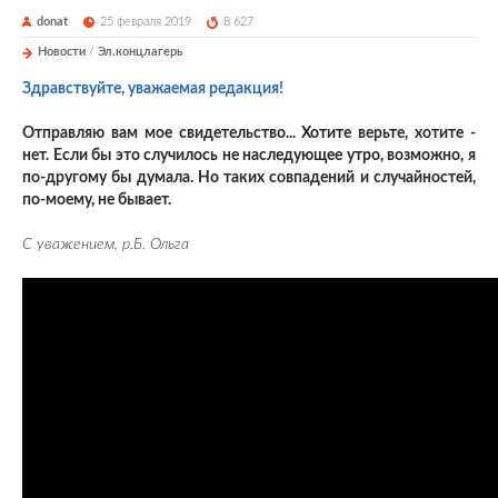
donat
25 февраля 2019
8 627
Новости
/
Эл.концлагерь
Здравствуйте, уважаемая редакция!
Отправляю вам мое свидетельство... Хотите верьте, хотите -
нет. Если бы это случилось не наследующее утро, возможно, я
по-другому бы думала. Но таких совпадений и случайностей,
по-моему, не бывает.
С уважением, р.Б. Ольга