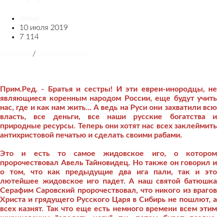
donat
10 июля 2019
7 114
Новости
/
Эл.концлагерь
Прим.Ред. - Братья и сестры! И эти евреи-инородцы, не
являющиеся коренным народом России, еще будут учить
нас, где и как нам жить... А ведь на Руси они захватили всю
власть, все деньги, все наши русские богатства и
природные ресурсы. Теперь они хотят нас всех заклеймить
антихристовой печатью и сделать своими рабами.
Это и есть то самое жидовское иго, о котором
пророчествовал Авель Тайновидец. Но также он говорил и
о том, что как предыдущие два ига пали, так и это
лютейшее жидовское иго падет. А наш святой батюшка
Серафим Саровский пророчествовал, что никого из врагов
Христа и грядущего Русского Царя в Сибирь не пошлют, а
всех казнят. Так что еще есть немного времени всем этим