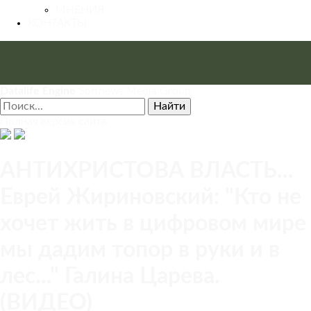
МНЕНИЯ
КОНТАКТЫ
Datalife Engine
Softnews Media Group
Найти
Полная версия сайта
АНТИХРИСТОВА ВЛАСТЬ...
Еврей Жириновский: "Кто не
хочет жить в цифровом мире
мы дадим топор в руки и в
лес..." Галина Царева.
(ВИДЕО)