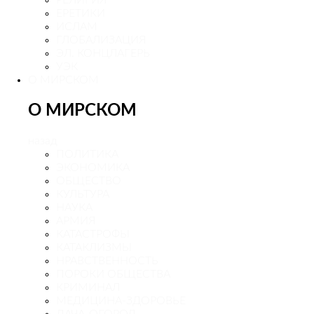
ЕРЕТИКИ
ИСЛАМ
ГЛОБАЛИЗАЦИЯ
ЭЛ. КОНЦЛАГЕРЬ
УЭК
О МИРСКОМ
О МИРСКОМ
назад
ПОЛИТИКА
ЭКОНОМИКА
ОБЩЕСТВО
КУЛЬТУРА
НАУКА
АРМИЯ
КАТАСТРОФЫ
КАТАКЛИЗМЫ
НРАВСТВЕННОСТЬ
ПОРОКИ ОБЩЕСТВА
КРИМИНАЛ
МЕДИЦИНА-ЗДОРОВЬЕ