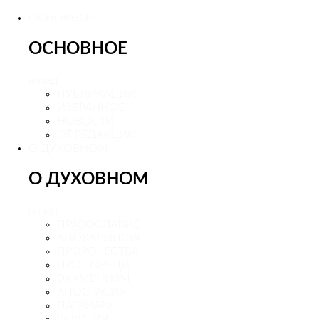
ОСНОВНОЕ
ОСНОВНОЕ
назад
ПУБЛИКАЦИИ
ИЗБРАННОЕ
НОВОСТИ
ОТ РЕДАКЦИИ
О ДУХОВНОМ
О ДУХОВНОМ
назад
ПРАВОСЛАВИЕ
АПОКАЛИПСИС
ПРОРОЧЕСТВА
ПРОПОВЕДИ
ЭКУМЕНИЗМ
АПОСТАСИЯ
ПАТРИАРХ
РЕЛИГИЯ