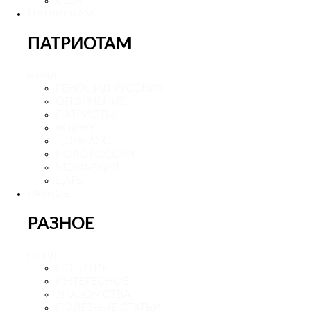
США
ПАТРИОТАМ
ПАТРИОТАМ
назад
ГЕНОЦИД РУССКИХ
ОПОЛЧЕНИЕ
ПАТРИОТЫ
ВОИНУ
ДОНБАСС
НОВОРОССИЯ
МОНАРХИЯ
ЦАРЬ
РАЗНОЕ
РАЗНОЕ
назад
ПОЗИТИВ
ИНТЕРЕСНОЕ
ЗНАКОМСТВА
ПОЛЕЗНЫЕ СТАТЬИ