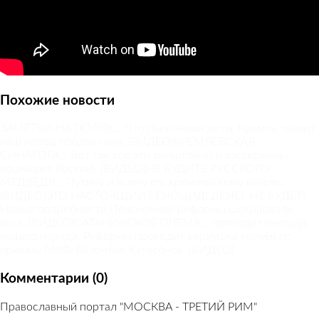
Похожие новости
ЗАМЕТКИ НА ПОЛЯХ... Что пьют наши дети. Кремль травит
наш народ продуктами. (ВИДЕО)
КРЕМЛЕВСКАЯ
СИНАГОГА... Вот так все эти хинштейны и вассерманы
кошмарят Россию. (ВИДЕО)
НЕ БУДИТЕ РУССКОГО
МЕДВЕДЯ... Путину и всему его кремлевскому кагалу.
(ВИДЕО)
ЭТО НАСТОЯЩИЙ ГЕНОЦИД! ДЕНЕГ НЕ БУДЕТ!
Новые подробности Пенсионной реформы шокировали
всех. (ВИДЕО)
САТАНИНСКОЕ ПЛЕМЯ... проводит геноцид
нашего народа. Реформы проводит верхушка холуёв по
приказу МВФ. Валентин Катасонов. (ВИДЕО)
Комментарии (0)
Православный портал "МОСКВА - ТРЕТИЙ РИМ"