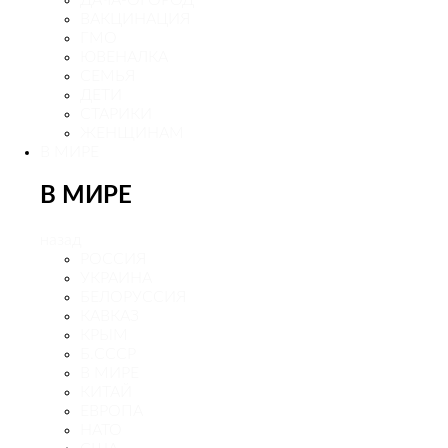
ДАЧА-ОГОРОД
ВАКЦИНАЦИЯ
ГМО
ЮВЕНАЛКА
СЕМЬЯ
ДЕТИ
СТАРИКИ
ЖЕНЩИНАМ
В МИРЕ
В МИРЕ
назад
РОСCИЯ
УКРАИНА
БЕЛОРУССИЯ
КАВКАЗ
КРЫМ
Б.СССР
В МИРЕ
КИТАЙ
ЕВРОПА
НАТО