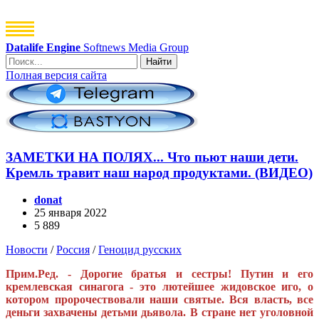
Datalife Engine
Softnews Media Group
Найти
Полная версия сайта
ЗАМЕТКИ НА ПОЛЯХ... Что пьют наши дети.
Кремль травит наш народ продуктами. (ВИДЕО)
donat
25 января 2022
5 889
Новости
/
Россия
/
Геноцид русских
Прим.Ред. - Дорогие братья и сестры! Путин и его
кремлевская синагога - это лютейшее жидовское иго, о
котором пророчествовали наши святые. Вся власть, все
деньги захвачены детьми дьявола. В стране нет уголовной