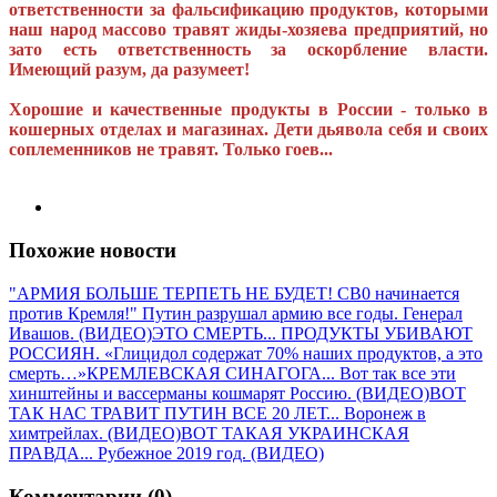
ответственности за фальсификацию продуктов, которыми
наш народ массово травят жиды-хозяева предприятий, но
зато есть ответственность за оскорбление власти.
Имеющий разум, да разумеет!
Хорошие и качественные продукты в России - только в
кошерных отделах и магазинах. Дети дьявола себя и своих
соплеменников не травят. Только гоев...
Похожие новости
"АРМИЯ БОЛЬШЕ ТЕРПЕТЬ НЕ БУДЕТ! СВ0 начинается
против Кремля!" Путин разрушал армию все годы. Генерал
Ивашов. (ВИДЕО)
ЭТО СМЕРТЬ... ПРОДУКТЫ УБИВАЮТ
РОССИЯН. «Глицидол содержат 70% наших продуктов, а это
смерть…»
КРЕМЛЕВСКАЯ СИНАГОГА... Вот так все эти
хинштейны и вассерманы кошмарят Россию. (ВИДЕО)
ВОТ
ТАК НАС ТРАВИТ ПУТИН ВСЕ 20 ЛЕТ... Воронеж в
химтрейлах. (ВИДЕО)
ВОТ ТАКАЯ УКРАИНСКАЯ
ПРАВДА... Рубежное 2019 год. (ВИДЕО)
Комментарии (0)