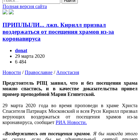
Найти
Полная версия сайта
ПРИПЛЫЛИ... лжп. Кирилл призвал
воздержаться от посещения храмов из-за
коронавируса
donat
29 марта 2020
6 484
Новости
/
Православие
/
Апостасия
Предстоятель РПЦ заявил, что и без посещения храма
можно спастись, и в качестве доказательства привел
пример преподобной Марии Египетской.
29 марта 2020 года во время проповеди в храме Христа
Спасителя Патриарх Московский и всея Руси Кирилл призвал
верующих воздержаться от посещения храмов из-за
коронавируса, сообщает
РИА Новости.
«
Воздержитесь от посещения храмов
. Я бы никогда этого
не сказал, если бы не удивительный, святой пример