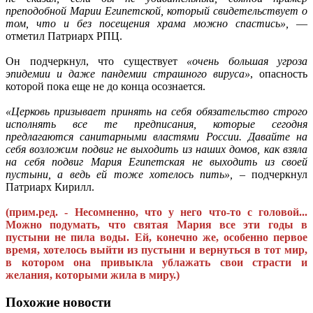
преподобной Марии Египетской, который свидетельствует о
том, что и без посещения храма можно спастись»,
—
отметил Патриарх РПЦ.
Он подчеркнул, что существует
«очень большая угроза
эпидемии и даже пандемии страшного вируса»
, опасность
которой пока еще не до конца осознается.
«Церковь призывает принять на себя обязательство строго
исполнять все те предписания, которые сегодня
предлагаются санитарными властями России. Давайте на
себя возложим подвиг не выходить из наших домов, как взяла
на себя подвиг Мария Египетская не выходить из своей
пустыни, а ведь ей тоже хотелось пить»,
– подчеркнул
Патриарх Кирилл.
(прим.ред. - Несомненно, что у него что-то с головой...
Можно подумать, что святая Мария все эти годы в
пустыни не пила воды. Ей, конечно же, особенно первое
время, хотелось выйти из пустыни и вернуться в тот мир,
в котором она привыкла ублажать свои страсти и
желания, которыми жила в миру.)
Похожие новости