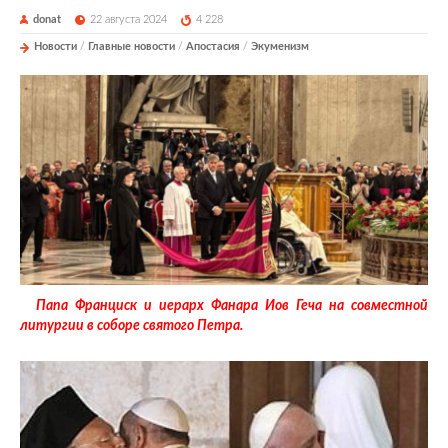
donat
22 августа 2024
4 228
Новости
/
Главные новости
/
Апостасия
/
Экуменизм
Папа Франциск и иерарх Фанара Иов Геча на совместной
литургии в соборе святого Петра.